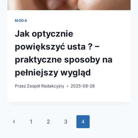
MODA
Jak optycznie
powiększyć usta ? –
praktyczne sposoby na
pełniejszy wygląd
Przez
Zespół Redakcyjny
2025-08-28
Nawigacja
Poprzednia
1
2
3
4
strony
strona