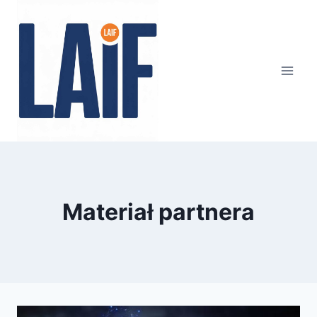
Przejdź
do
treści
Materiał partnera