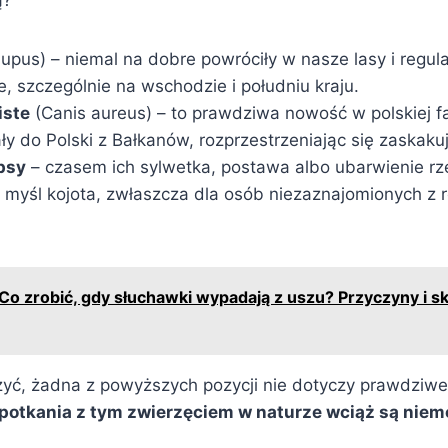
lupus) – niemal na dobre powróciły w nasze lasy i regul
 szczególnie na wschodzie i południu kraju.
iste
(Canis aureus) – to prawdziwa nowość w polskiej f
y do Polski z Bałkanów, rozprzestrzeniając się zaskaku
psy
– czasem ich sylwetka, postawa albo ubarwienie rz
 myśl kojota, zwłaszcza dla osób niezaznajomionych z 
Co zrobić, gdy słuchawki wypadają z uszu? Przyczyny i s
yć, żadna z powyższych pozycji nie dotyczy prawdziwe
potkania z tym zwierzęciem w naturze wciąż są niem