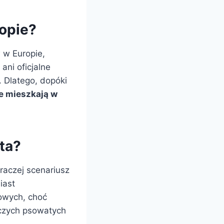
opie?
 w Europie,
ani oficjalne
. Dlatego, dopóki
ie mieszkają w
ta?
 raczej scenariusz
iast
nowych, choć
iczych psowatych