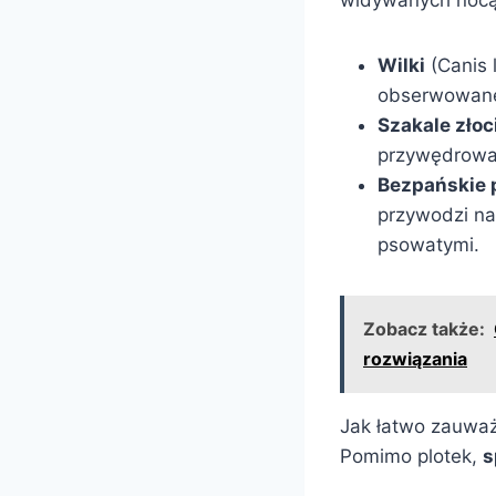
Wilki
(Canis 
obserwowane,
Szakale złoc
przywędrował
Bezpańskie 
przywodzi na
psowatymi.
Zobacz także:
rozwiązania
Jak łatwo zauważ
Pomimo plotek,
s