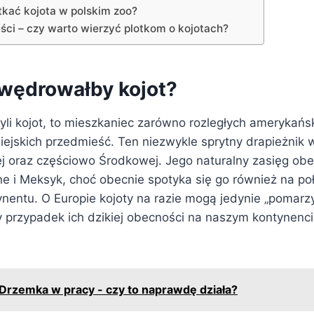
kać kojota w polskim zoo?
ści – czy warto wierzyć plotkom o kojotach?
wędrowałby kojot?
zyli kojot, to mieszkaniec zarówno rozległych amerykańs
miejskich przedmieść. Ten niezwykle sprytny drapieżnik 
j oraz częściowo Środkowej. Jego naturalny zasięg ob
e i Meksyk, choć obecnie spotyka się go również na p
ynentu. O Europie kojoty na razie mogą jedynie „pomarz
rzypadek ich dzikiej obecności na naszym kontynencie
Drzemka w pracy - czy to naprawdę działa?