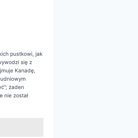
kich pustkowi, jak
wywodzi się z
ejmuje Kanadę,
ołudniowym
yć”; żaden
 nie został