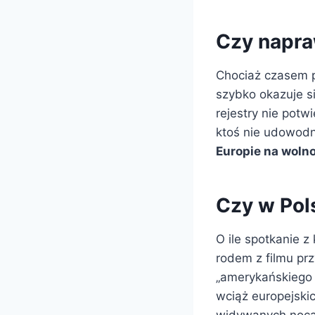
Czy napra
Chociaż czasem p
szybko okazuje si
rejestry nie potw
ktoś nie udowodn
Europie na woln
Czy w Pol
O ile spotkanie z 
rodem z filmu pr
„amerykańskiego i
wciąż europejski
widywanych noc