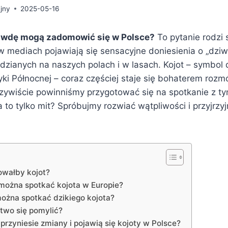
jny
2025-05-16
awdę mogą zadomowić się w Polsce?
To pytanie rodzi 
w mediach pojawiają się sensacyjne doniesienia o „dzi
dzianych na naszych polach i w lasach. Kojot – symbol 
ki Północnej – coraz częściej staje się bohaterem rozm
czywiście powinniśmy przygotować się na spotkanie z t
to tylko mit? Spróbujmy rozwiać wątpliwości i przyjrzy
wałby kojot?
ożna spotkać kojota w Europie?
ożna spotkać dzikiego kojota?
atwo się pomylić?
przyniesie zmiany i pojawią się kojoty w Polsce?