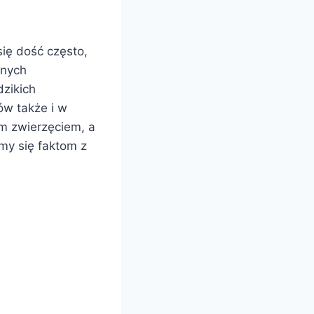
się dość często,
wnych
dzikich
ów także i w
ym zwierzęciem, a
jmy się faktom z