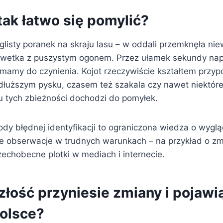
tak łatwo się pomylić?
listy poranek na skraju lasu – w oddali przemknęła nie
lwetka z puszystym ogonem. Przez ułamek sekundy na
 mamy do czynienia. Kojot rzeczywiście kształtem przyp
 dłuższym pysku, czasem też szakala czy nawet niektó
 tych zbieżności dochodzi do pomyłek.
dy błędnej identyfikacji to ograniczona wiedza o wyglą
e obserwacje w trudnych warunkach – na przykład o zm
echobecne plotki w mediach i internecie.
łość przyniesie zmiany i pojawią
Polsce?