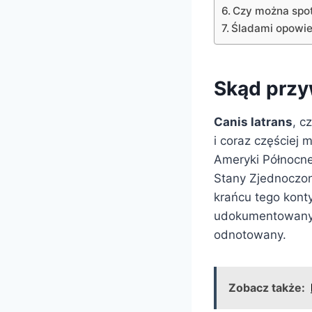
Czy można spot
Śladami opowie
Skąd przy
Canis latrans
, c
i coraz częściej 
Ameryki Północne
Stany Zjednoczon
krańcu tego kont
udokumentowany p
odnotowany.
Zobacz także: