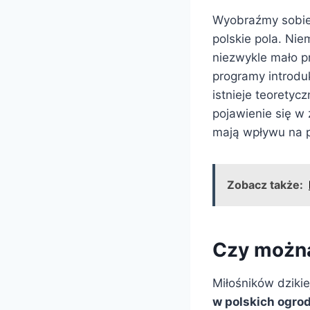
Wyobraźmy sobie 
polskie pola. Ni
niezwykle mało p
programy introdu
istnieje teoretyc
pojawienie się w
mają wpływu na p
Zobacz także:
Czy można
Miłośników dziki
w polskich ogro