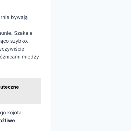
arnie bywają
aunie. Szakale
jąco szybko.
eczywiście
różnicami między
kuteczne
go kojota.
ożliwe
.