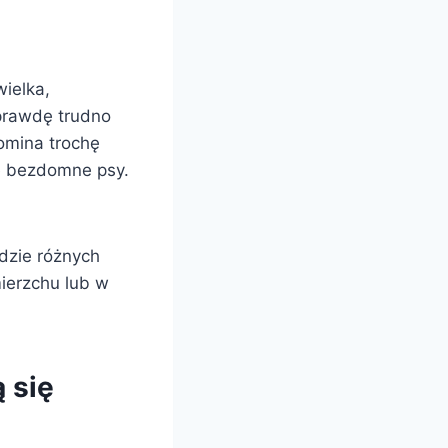
wielka,
prawdę trudno
omina trochę
re bezdomne psy.
dzie różnych
ierzchu lub w
 się