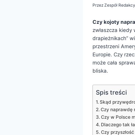
Przez
Zespół Redakcy
Czy kojoty napr
zwłaszcza kiedy 
drapieżnikach” wi
przestrzeni Amery
Europie. Czy rze
może cała sprawa 
bliska.
Spis treści
Skąd przywędro
Czy naprawdę m
Czy w Polsce m
Dlaczego tak ł
Czy przyszłość 