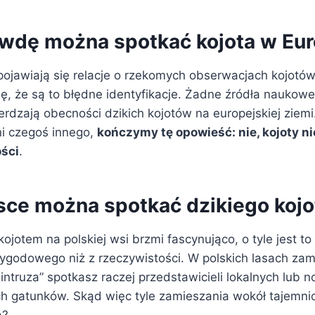
wdę można spotkać kojota w Eur
ojawiają się relacje o rzekomych obserwacjach kojotów
ę, że są to błędne identyfikacje. Żadne źródła naukowe 
ierdzają obecności dzikich kojotów na europejskiej ziemi
i czegoś innego,
kończymy tę opowieść: nie, kojoty n
ości
.
sce można spotkać dzikiego kojo
kojotem na polskiej wsi brzmi fascynująco, o tyle jest to
zygodowego niż z rzeczywistości. W polskich lasach zam
ntruza” spotkasz raczej przedstawicieli lokalnych lub 
ch gatunków. Skąd więc tyle zamieszania wokół tajemn
ą?