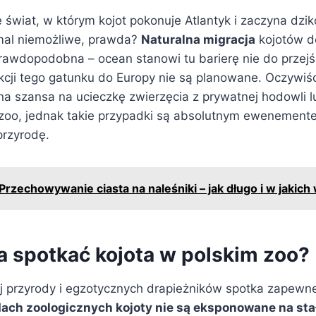
świat, w którym kojot pokonuje Atlantyk i zaczyna dzi
emal niemożliwe, prawda?
Naturalna migracja
kojotów do
rawdopodobna – ocean stanowi tu barierę nie do przejśc
kcji tego gatunku do Europy nie są planowane. Oczywiśc
zna szansa na ucieczkę zwierzęcia z prywatnej hodowli l
 zoo, jednak takie przypadki są absolutnym ewenementem
rzyrodę.
Przechowywanie ciasta na naleśniki – jak długo i w jakic
 spotkać kojota w polskim zoo?
ej przyrody i egzotycznych drapieżników spotka zapewn
dach zoologicznych kojoty nie są eksponowane na sta