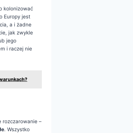
ko kolonizować
 Europy jest
ia, a i żadne
ie, jak zwykle
ub jego
 i raczej nie
h warunkach?
e rozczarowanie –
łe
. Wszystko