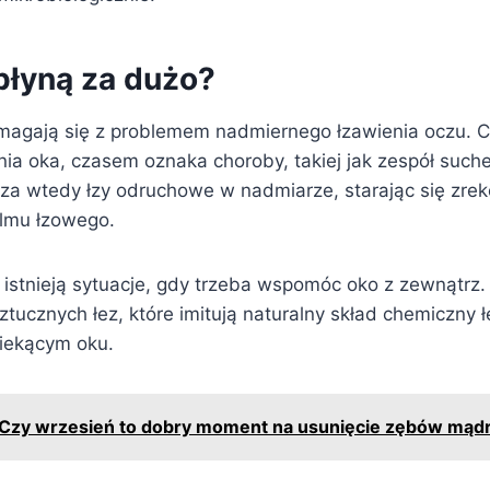
płyną za dużo?
magają się z problemem nadmiernego łzawienia oczu. C
nia oka, czasem oznaka choroby, takiej jak zespół such
za wtedy łzy odruchowe w nadmiarze, starając się zr
ilmu łzowego.
 – istnieją sytuacje, gdy trzeba wspomóc oko z zewnątr
ztucznych łez, które imitują naturalny skład chemiczny ł
iekącym oku.
Czy wrzesień to dobry moment na usunięcie zębów mądr