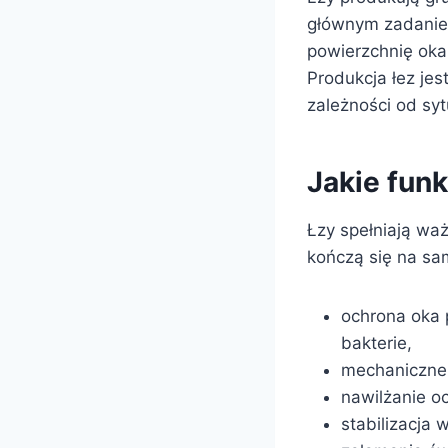
głównym zadaniem 
powierzchnię oka.
Produkcja łez je
zależności od syt
Jakie funk
Łzy spełniają wa
kończą się na sam
ochrona oka p
bakterie,
mechaniczne 
nawilżanie o
stabilizacja