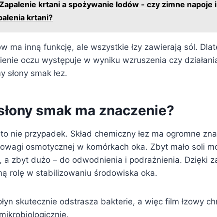
Zapalenie krtani a spożywanie lodów - czy zimne napoje 
alenia krtani?
w ma inną funkcję, ale wszystkie łzy zawierają sól. Dla
wienie oczu występuje w wyniku wzruszenia czy działani
y słony smak łez.
słony smak ma znaczenie?
o nie przypadek. Skład chemiczny łez ma ogromne zna
owagi osmotycznej w komórkach oka. Zbyt mało soli m
, a zbyt dużo – do odwodnienia i podrażnienia. Dzięki 
ną rolę w stabilizowaniu środowiska oka.
płyn skutecznie odstrasza bakterie, a więc film łzowy chr
 mikrobiologicznie.