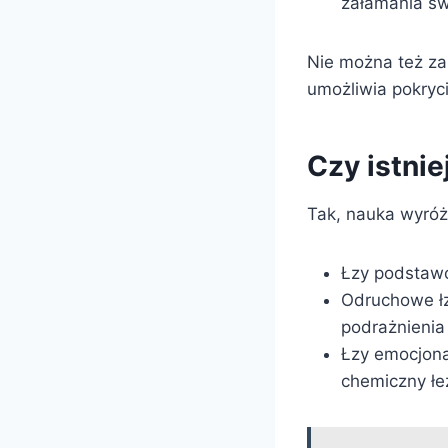
załamania św
Nie można też za
umożliwia pokryc
Czy istnie
Tak, nauka wyróżn
Łzy podstawo
Odruchowe łzy
podrażnienia
Łzy emocjona
chemiczny łez