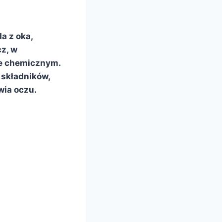
a z oka,
cz, w
ie chemicznym.
 składników,
wia oczu.