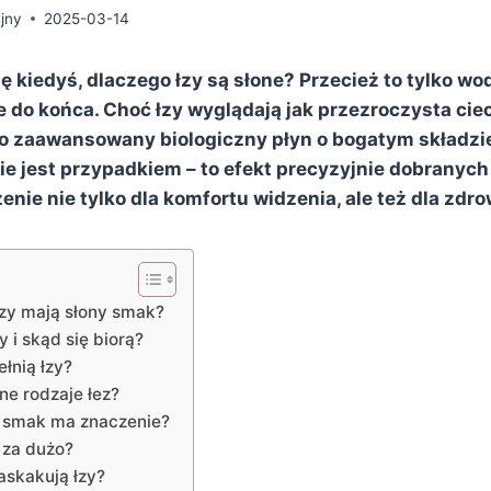
jny
2025-03-14
ę kiedyś, dlaczego łzy są słone? Przecież to tylko wod
 do końca. Choć łzy wyglądają jak przezroczysta cie
to zaawansowany biologiczny płyn o bogatym składz
ie jest przypadkiem – to efekt precyzyjnie dobranych
enie nie tylko dla komfortu widzenia, ale też dla zdro
łzy mają słony smak?
y i skąd się biorą?
ełnią łzy?
żne rodzaje łez?
y smak ma znaczenie?
 za dużo?
askakują łzy?