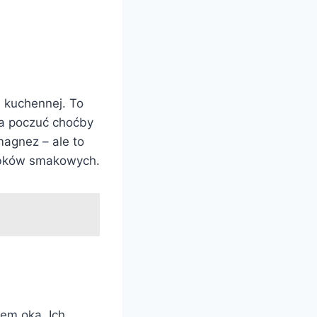
i kuchennej. To
na poczuć choćby
magnez – ale to
kubków smakowych.
em oka. Ich