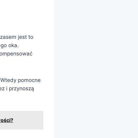
zasem jest to
ego oka.
ekompensować
z. Wtedy pomocne
ez i przynoszą
ości?