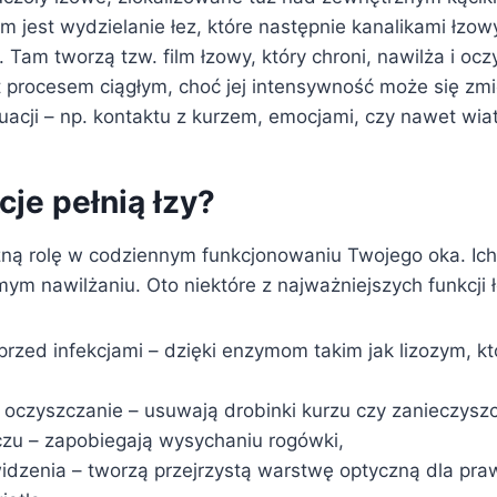
jest wydzielanie łez, które następnie kanalikami łzowy
 Tam tworzą tzw. film łzowy, który chroni, nawilża i oc
st procesem ciągłym, choć jej intensywność może się zm
uacji – np. kontaktu z kurzem, emocjami, czy nawet wia
cje pełnią łzy?
żną rolę w codziennym funkcjonowaniu Twojego oka. Ich
ym nawilżaniu. Oto niektóre z najważniejszych funkcji ł
rzed infekcjami – dzięki enzymom takim jak lizozym, kt
oczyszczanie – usuwają drobinki kurzu czy zanieczyszc
czu – zapobiegają wysychaniu rogówki,
 widzenia – tworzą przejrzystą warstwę optyczną dla pr