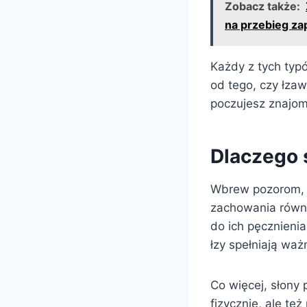
Zobacz także:
na przebieg zap
Każdy z tych typó
od tego, czy łza
poczujesz znajom
Dlaczego 
Wbrew pozorom, t
zachowania równ
do ich pęcznienia
łzy spełniają waż
Co więcej, słony 
fizycznie, ale też