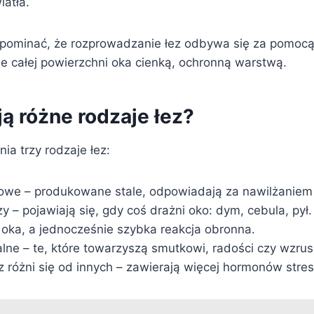
iatła.
pominać, że rozprowadzanie łez odbywa się za pomocą
ie całej powierzchni oka cienką, ochronną warstwą.
ją różne rodzaje łez?
ia trzy rodzaje łez:
we – produkowane stale, odpowiadają za nawilżaniem 
 – pojawiają się, gdy coś drażni oko: dym, cebula, pył.
 oka, a jednocześnie szybka reakcja obronna.
lne – te, które towarzyszą smutkowi, radości czy wzrusz
 różni się od innych – zawierają więcej hormonów stresu