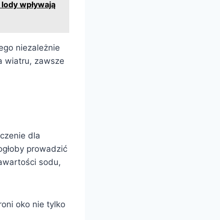
i lody wpływają
tego niezależnie
a wiatru, zawsze
czenie dla
ogłoby prowadzić
zawartości sodu,
oni oko nie tylko