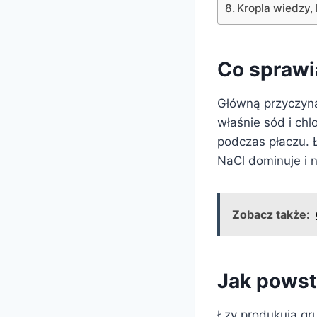
Kropla wiedzy, 
Co sprawi
Główną przyczyną 
właśnie sód i chl
podczas płaczu. Ł
NaCl dominuje i 
Zobacz także:
Jak powsta
Łzy produkują gr