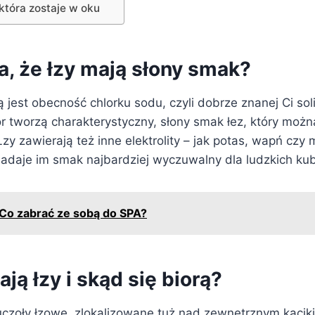
która zostaje w oku
a, że łzy mają słony smak?
jest obecność chlorku sodu, czyli dobrze znanej Ci sol
or tworzą charakterystyczny, słony smak łez, który moż
zy zawierają też inne elektrolity – jak potas, wapń czy 
nadaje im smak najbardziej wyczuwalny dla ludzkich 
Co zabrać ze sobą do SPA?
ją łzy i skąd się biorą?
uczoły łzowe, zlokalizowane tuż nad zewnętrznym kąciki