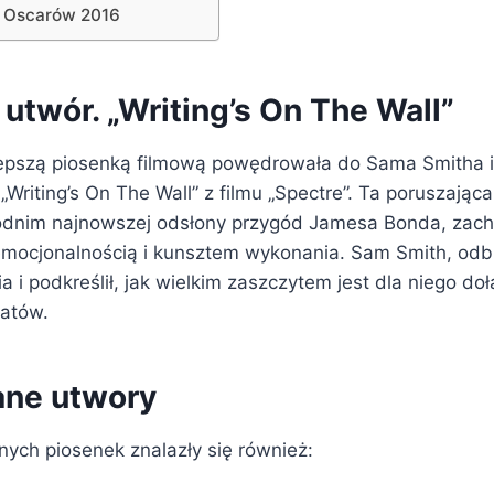
 Oscarów 2016
utwór. „Writing’s On The Wall”
lepszą piosenką filmową powędrowała do Sama Smitha 
Writing’s On The Wall” z filmu „Spectre”. Ta poruszając
nim najnowszej odsłony przygód Jamesa Bonda, zach
mocjonalnością i kunsztem wykonania. Sam Smith, odbi
ia i podkreślił, jak wielkim zaszczytem jest dla niego do
atów.
ne utwory
ch piosenek znalazły się również: