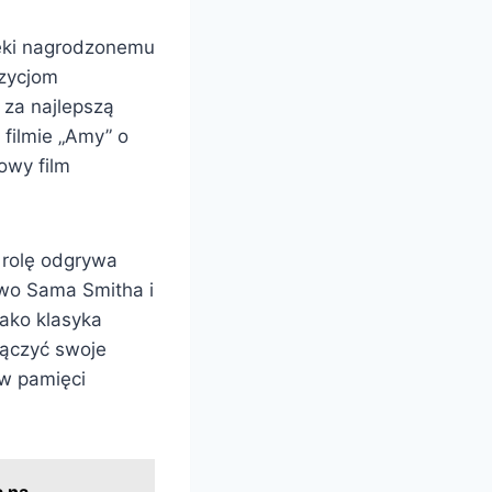
ięki nagrodzonemu
ozycjom
 za najlepszą
filmie „Amy” o
owy film
 rolę odgrywa
wo Sama Smitha i
jako klasyka
łączyć swoje
 w pamięci
a na