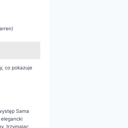
arren)
y, co pokazuje
 występ Sama
 elegancki
y, trzymając