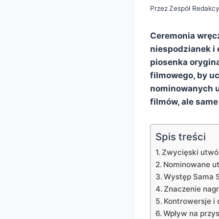
Przez
Zespół Redakcy
Ceremonia wręcze
niespodzianek i
piosenka orygin
filmowego, by uc
nominowanych utw
filmów, ale same
Spis treści
Zwycięski utwór
Nominowane u
Występ Sama S
Znaczenie nagr
Kontrowersje i
Wpływ na przys