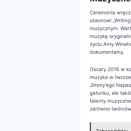
Ceremonia wręcze
utworowi „Writin
muzycznym. Warto
muzykę oryginaln
życiu Amy Wineho
dokumentalny.
Oscary 2016 w ka
muzyka w tworze
Jimmy’ego Napesa 
gatunku, ale tak
talenty muzyczne
zarówno twórców, 
Zobacz także: