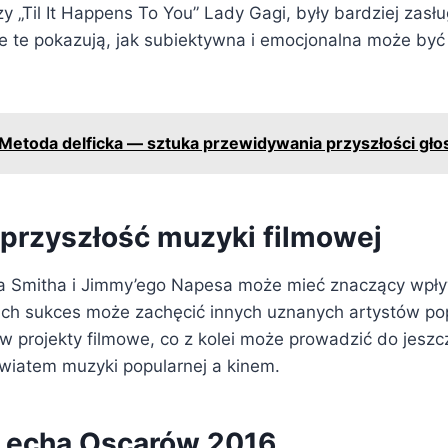
y „Til It Happens To You” Lady Gagi, były bardziej zasł
e te pokazują, jak subiektywna i emocjonalna może by
Metoda delficka — sztuka przewidywania przyszłości gł
przyszłość muzyki filmowej
 Smitha i Jimmy’ego Napesa może mieć znaczący wpły
 Ich sukces może zachęcić innych uznanych artystów p
w projekty filmowe, co z kolei może prowadzić do jeszc
światem muzyki popularnej a kinem.
 echa Oscarów 2016