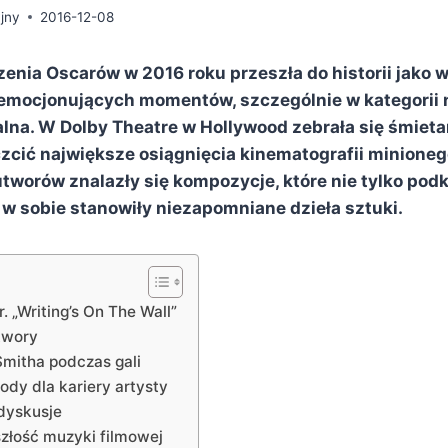
jny
2016-12-08
nia Oscarów w 2016 roku przeszła do historii jako w
 emocjonujących momentów, szczególnie w kategorii 
alna. W Dolby Theatre w Hollywood zebrała się śmiet
zcić największe osiągnięcia kinematografii minioneg
orów znalazły się kompozycje, które nie tylko podkr
 w sobie stanowiły niezapomniane dzieła sztuki.
. „Writing’s On The Wall”
twory
mitha podczas gali
ody dla kariery artysty
 dyskusje
złość muzyki filmowej