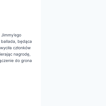
i Jimmy’ego
a ballada, będąca
wyciła członków
erając nagrodę,
łączenie do grona