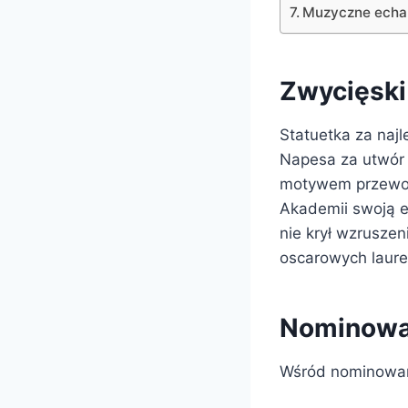
Muzyczne echa
Zwycięski 
Statuetka za naj
Napesa za utwór „
motywem przewod
Akademii swoją e
nie krył wzruszen
oscarowych laure
Nominowa
Wśród nominowany