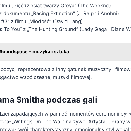
 filmu „Pięćdziesiąt twarzy Greya” (The Weeknd)
 dokumentu „Racing Extinction” (J. Ralph i Anohni)
 #3” z filmu „Młodość” (David Lang)
ens To You” z „The Hunting Ground” (Lady Gaga i Diane W
Soundspace - muzyka i sztuka
pozycji reprezentowała inny gatunek muzyczny i filmow
ogactwo współczesnej muzyki filmowej.
ma Smitha podczas gali
dziej zapadających w pamięć momentów ceremonii był
onał „Writing’s On The Wall” na żywo. Artysta, ubrany w
ntował swój charakterystyczny, emocjonalny styl wokaln