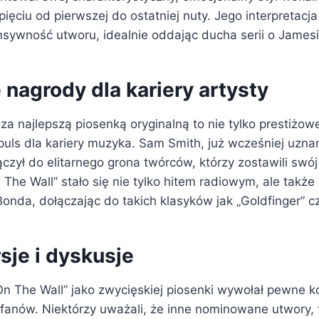
ięciu od pierwszej do ostatniej nuty. Jego interpretacja
nsywność utworu, idealnie oddając ducha serii o James
nagrody dla kariery artysty
a najlepszą piosenką oryginalną to nie tylko prestiżowe
uls dla kariery muzyka. Sam Smith, już wcześniej uznan
ączył do elitarnego grona twórców, którzy zostawili swój 
n The Wall” stało się nie tylko hitem radiowym, ale także
onda, dołączając do takich klasyków jak „Goldfinger” czy
sje i dyskusje
On The Wall” jako zwycięskiej piosenki wywołał pewne k
 fanów. Niektórzy uważali, że inne nominowane utwory, 