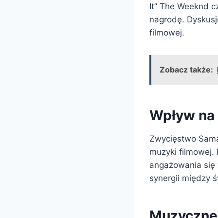
It” The Weeknd cz
nagrodę. Dyskusj
filmowej.
Zobacz także:
Wpływ na 
Zwycięstwo Sama
muzyki filmowej.
angażowania się 
synergii między 
Muzyczne