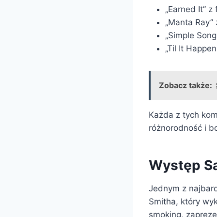
„Earned It” z
„Manta Ray” z
„Simple Song
„Til It Happ
Zobacz także:
Każda z tych kom
różnorodność i b
Występ Sa
Jednym z najbar
Smitha, który wyk
smoking, zapreze