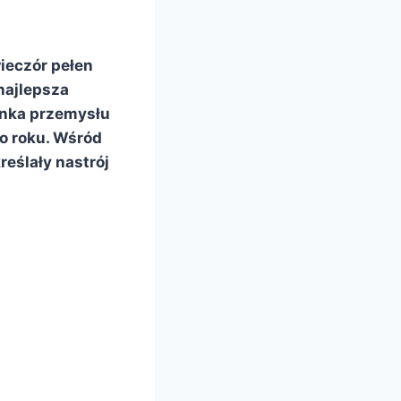
ieczór pełen
najlepsza
anka przemysłu
o roku. Wśród
eślały nastrój