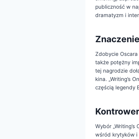
publiczność w nap
dramatyzm i inte
Znaczenie 
Zdobycie Oscara z
także potężny imp
tej nagrodzie doł
kina. „Writing’s O
częścią legendy B
Kontrower
Wybór „Writing’s 
wśród krytyków i