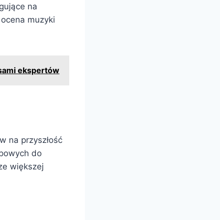
ugujące na
ć ocena muzyki
osami ekspertów
w na przyszłość
opowych do
ze większej