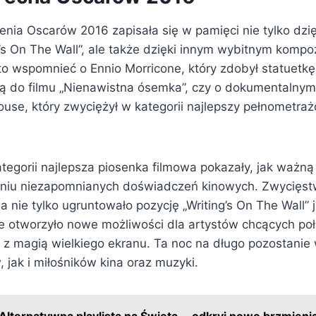
nia Oscarów 2016 zapisała się w pamięci nie tylko dz
g’s On The Wall”, ale także dzięki innym wybitnym komp
 wspomnieć o Ennio Morricone, który zdobył statuetkę
ą do filmu „Nienawistna ósemka”, czy o dokumentalnym 
use, który zwyciężył w kategorii najlepszy pełnometraż
tegorii najlepsza piosenka filmowa pokazały, jak ważną
niu niezapomnianych doświadczeń kinowych. Zwycięst
nie tylko ugruntowało pozycję „Writing’s On The Wall” 
że otworzyło nowe możliwości dla artystów chcących po
 z magią wielkiego ekranu. Ta noc na długo pozostanie
jak i miłośników kina oraz muzyki.
Alternatywna playlista na Święta —odkryj nowe brzmieni