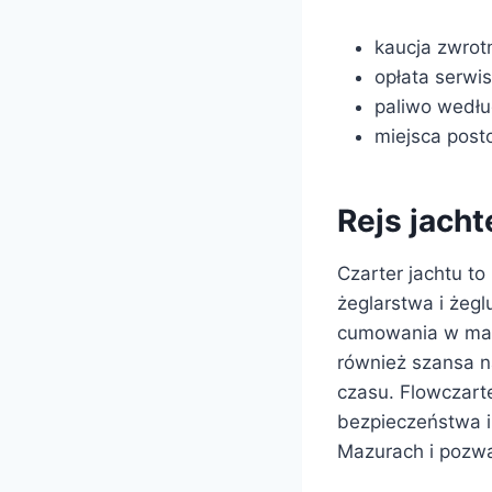
kaucja zwrot
opłata serwi
paliwo wedłu
miejsca post
Rejs jach
Czarter jachtu to
żeglarstwa i żeg
cumowania w malo
również szansa n
czasu. Flowczarte
bezpieczeństwa i
Mazurach i pozwal