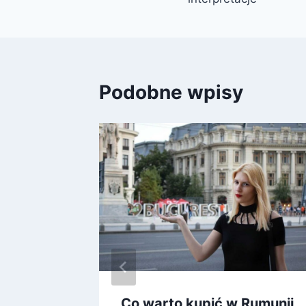
Podobne wpisy
twarcie
Co warto kupić w Rumunii