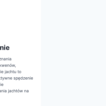
nie
oznania
 akwenów,
e jachtu to
aktywne spędzenie
ie
ania jachtów na