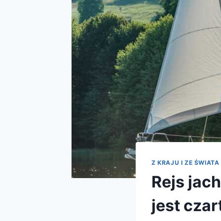
Z KRAJU I ZE ŚWIATA
Rejs jach
jest cza