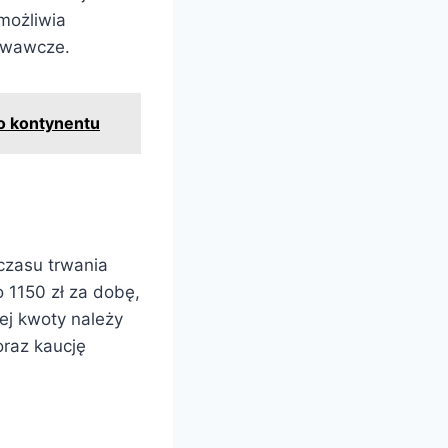
umożliwia
towawcze.
o kontynentu
 czasu trwania
 1150 zł za dobę,
ej kwoty należy
oraz kaucję