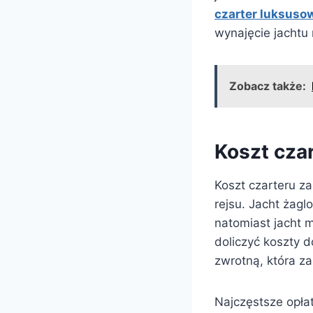
czarter luksuso
wynajęcie jachtu
Zobacz także:
Koszt cza
Koszt czarteru za
rejsu. Jacht żag
natomiast jacht 
doliczyć koszty d
zwrotną, która z
Najczęstsze opła