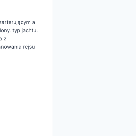
zarterującym a
ony, typ jachtu,
a z
lanowania rejsu