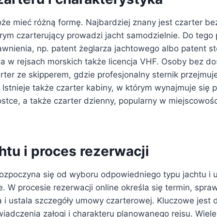
że mieć różną formę. Najbardziej znany jest czarter bez
órym czarterujący prowadzi jacht samodzielnie. Do tego
wnienia, np. patent żeglarza jachtowego albo patent st
 w rejsach morskich także licencja VHF. Osoby bez d
er ze skipperem, gdzie profesjonalny sternik przejmuje 
 Istnieje także czarter kabiny, w którym wynajmuje się 
ostce, a także czarter dzienny, popularny w miejscowoś
tu i proces rezerwacji
ozpoczyna się od wyboru odpowiedniego typu jachtu i us
. W procesie rezerwacji online określa się termin, spra
 i ustala szczegóły umowy czarterowej. Kluczowe jest
iadczenia załogi i charakteru planowanego rejsu. Wiele 