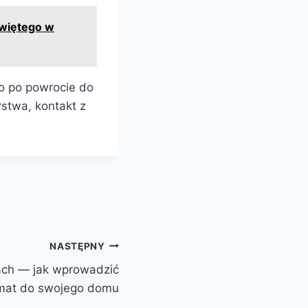
Świętego w
go po powrocie do
rstwa, kontakt z
NASTĘPNY
ch — jak wprowadzić
mat do swojego domu