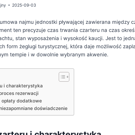
jny
2025-09-03
o umowa najmu jednostki pływającej zawierana między c
ent ten precyzuje czas trwania czarteru na czas określ
achtu, stan wyposażenia i wysokość kaucji. Jest to jedn
ch form żeglugi turystycznej, która daje możliwość zap
nym tempie i w dowolnie wybranym akwenie.
u i charakterystyka
proces rezerwacji
 i opłaty dodatkowe
 niezapomniane doświadczenie
arteru i charakterystyka