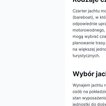
Czarter jachtu mo
(bareboat), w kt
odpowiednie upra
motorowodnego, a
mogą wybrać czart
planowanie trasy.
na większej jedn
turystycznych.
Wybór jach
Wynajem jachtu r
osób na pokładzie
stan wyposażenia
jednostki do dośw