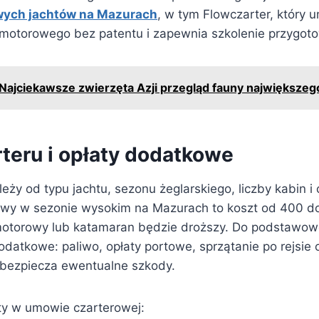
wych jachtów na Mazurach
, w tym Flowczarter, który 
 motorowego bez patentu i zapewnia szkolenie przygo
Najciekawsze zwierzęta Azji przegląd fauny największeg
rteru i opłaty dodatkowe
leży od typu jachtu, sezonu żeglarskiego, liczby kabin i
lowy w sezonie wysokim na Mazurach to koszt od 400 do
motorowy lub katamaran będzie droższy. Do podstawow
odatkowe: paliwo, opłaty portowe, sprzątanie po rejsie 
abezpiecza ewentualne szkody.
ty w umowie czarterowej: