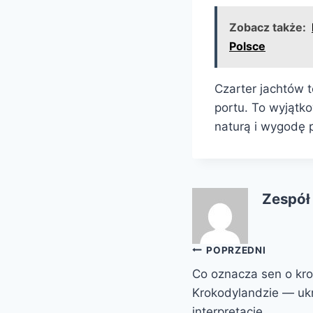
Zobacz także:
Polsce
Czarter jachtów 
portu. To wyjątk
naturą i wygodę 
Zespół
Nawigacja
POPRZEDNI
Co oznacza sen o kro
wpisu
Krokodylandzie — ukr
interpretacje