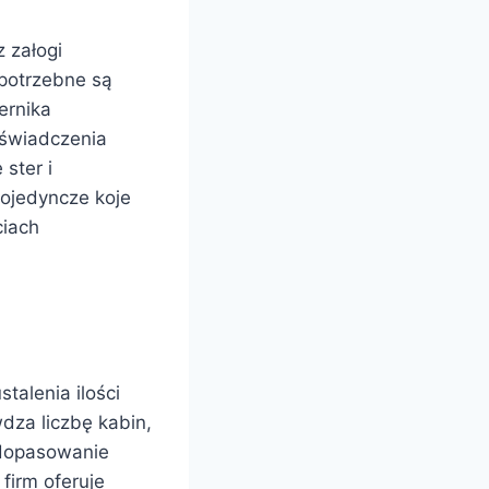
 załogi
 potrzebne są
ernika
oświadczenia
ster i
pojedyncze koje
ciach
talenia ilości
wdza liczbę kabin,
 dopasowanie
firm oferuje