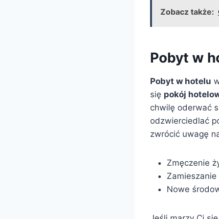
Zobacz także:
Pobyt w h
Pobyt w hotelu
w
się
pokój hotelo
chwilę oderwać s
odzwierciedlać p
zwrócić uwagę na
Zmęczenie ży
Zamieszanie 
Nowe środowi
Jeśli marzy Ci s