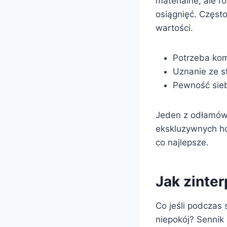
materialne, ale 
osiągnięć. Częst
wartości.
Potrzeba kom
Uznanie ze s
Pewność sieb
Jeden z odłamów i
ekskluzywnych hot
co najlepsze.
Jak zinte
Co jeśli podczas
niepokój? Sennik 