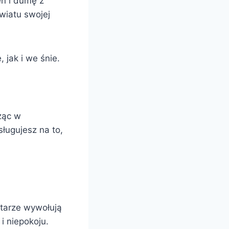
eń i dumę z
wiatu swojej
jak i we śnie.
dząc w
ługujesz na to,
ytarze wywołują
i niepokoju.