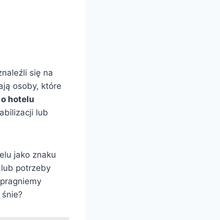
naleźli się na
ają osoby, które
 o hotelu
bilizacji lub
elu jako znaku
 lub potrzeby
 pragniemy
 śnie?