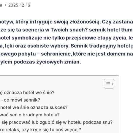
da
2025-12-16
motyw, który intryguje swoją złożonością. Czy zastana
rze się ta sceneria w Twoich snach? sennik hotel tłum
hotel symbolizuje nie tylko przejściowe etapy życia, 
a, lęki oraz osobiste wybory. Sennik tradycyjny hotel
wego pobytu – schronienie, które nie jest domem na 
zylem podczas życiowych zmian.
ę oznacza hotel we śnie?
 – co mówi sennik?
hotel we śnie oznacza sukces?
ować sen o brudnym hotelu?
i się pracować lub zgubić się w hotelu podczas snu?
ko relaks, czy kryje się tu coś więcej?