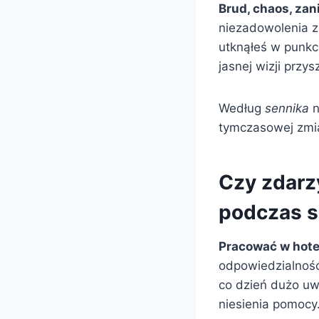
Brud, chaos, za
niezadowolenia z 
utknąłeś w punkci
jasnej wizji przysz
Według
sennika
n
tymczasowej zmian
Czy zdarzy
podczas 
Pracować w hote
odpowiedzialność
co dzień dużo uw
niesienia pomocy