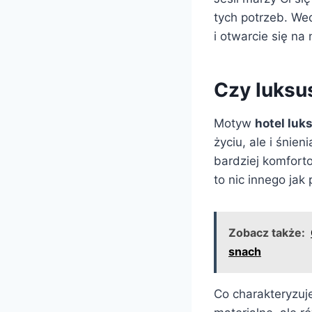
tych potrzeb. We
i otwarcie się na
Czy luksu
Motyw
hotel lu
życiu, ale i śnie
bardziej komfort
to nic innego ja
Zobacz także:
snach
Co charakteryzuj