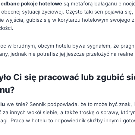
niedbane pokoje hotelowe
są metaforą bałaganu emocjo
obecnej sytuacji życiowej. Często taki sen pojawia się,
e wyjścia, gubisz się w korytarzu hotelowym swojego ży
łości.
oc w brudnym, obcym hotelu bywa sygnałem, że pragn
y, jednak nie potrafisz jej jeszcze przełożyć na realne 
ło Ci się pracować lub zgubić si
snu?
lu
we śnie? Sennik podpowiada, że to może być znak, i
 za innych wokół siebie, a także troskę o sprawy, któr
agi. Praca w hotelu to odpowiednik służby innym i got
.