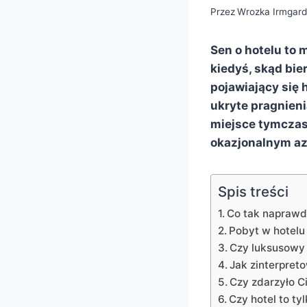
Przez
Wrozka Irmgar
Sen o hotelu to 
kiedyś, skąd bie
pojawiający się 
ukryte pragnieni
miejsce tymczaso
okazjonalnym a
Spis treści
Co tak naprawd
Pobyt w hotelu
Czy luksusowy 
Jak zinterpret
Czy zdarzyło C
Czy hotel to tyl