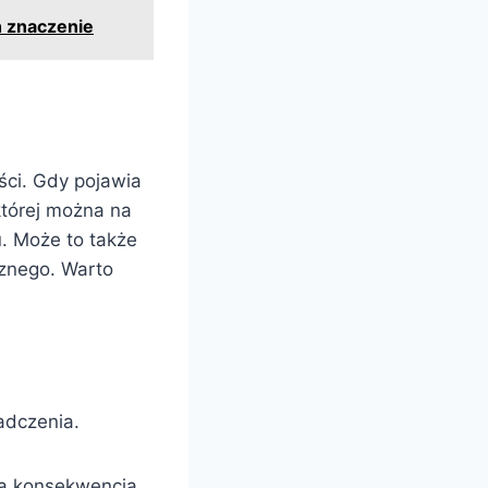
h znaczenie
ci. Gdy pojawia
 której można na
. Może to także
cznego. Warto
adczenia.
ną konsekwencją