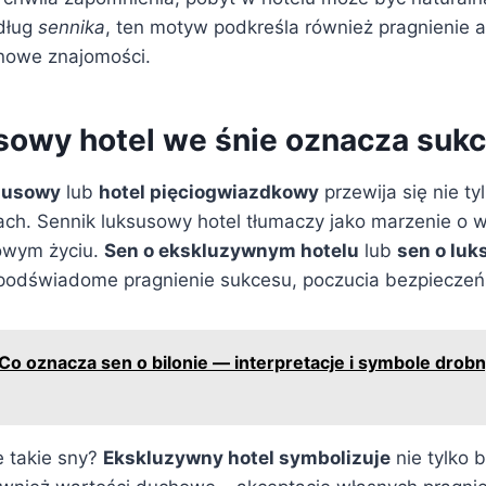
dług
sennika
, ten motyw podkreśla również pragnienie 
 nowe znajomości.
sowy hotel we śnie oznacza suk
ksusowy
lub
hotel pięciogwiazdkowy
przewija się nie t
niach. Sennik luksusowy hotel tłumaczy jako marzenie o
owym życiu.
Sen o ekskluzywnym hotelu
lub
sen o lu
k podświadome pragnienie sukcesu, poczucia bezpieczeń
Co oznacza sen o bilonie — interpretacje i symbole dro
e takie sny?
Ekskluzywny hotel symbolizuje
nie tylko 