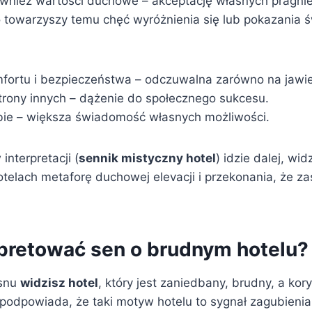
również wartości duchowe – akceptację własnych pragni
o towarzyszy temu chęć wyróżnienia się lub pokazania ś
fortu i bezpieczeństwa – odczuwalna zarówno na jawie, 
trony innych – dążenie do społecznego sukcesu.
ie – większa świadomość własnych możliwości.
nterpretacji (
sennik mistyczny hotel
) idzie dalej, wi
elach metaforę duchowej elevacji i przekonania, że zas
rpretować sen o brudnym hotelu?
 snu
widzisz hotel
, który jest zaniedbany, brudny, a kor
podpowiada, że taki motyw hotelu to sygnał zagubienia 