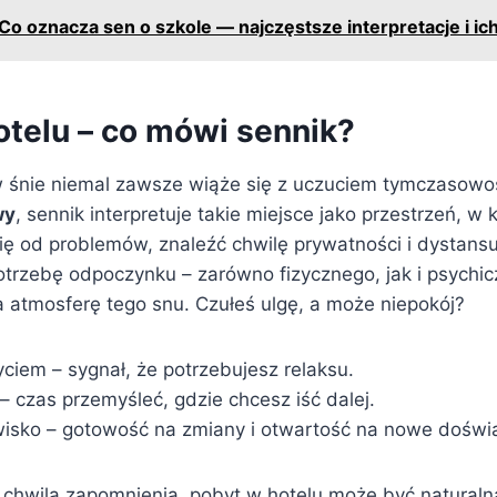
Co oznacza sen o szkole — najczęstsze interpretacje i ic
otelu – co mówi sennik?
 śnie niemal zawsze wiąże się z uczuciem tymczasowoś
wy
, sennik interpretuje takie miejsce jako przestrzeń, w
ię od problemów, znaleźć chwilę prywatności i dystansu
otrzebę odpoczynku – zarówno fizycznego, jak i psychi
 atmosferę tego snu. Czułeś ulgę, a może niepokój?
ciem – sygnał, że potrzebujesz relaksu.
– czas przemyśleć, gdzie chcesz iść dalej.
sko – gotowość na zmiany i otwartość na nowe doświ
ię chwila zapomnienia, pobyt w hotelu może być natural