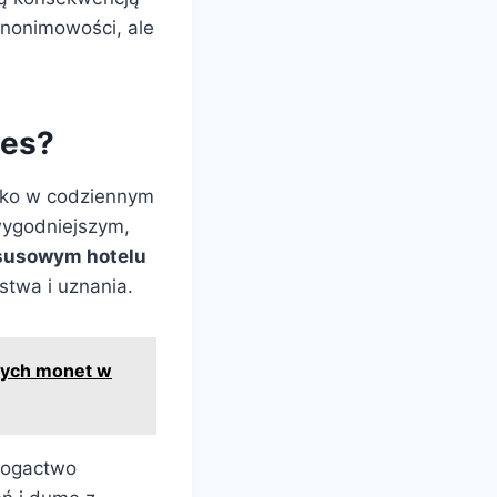
anonimowości, ale
ces?
ylko w codziennym
 wygodniejszym,
ksusowym hotelu
stwa i uznania.
bnych monet w
bogactwo