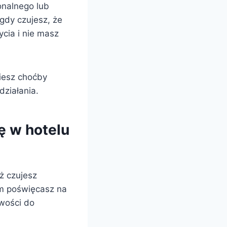
nalnego lub
 gdy czujesz, że
cia i nie masz
iesz choćby
działania.
ę w hotelu
ż czujesz
ym poświęcasz na
owości do