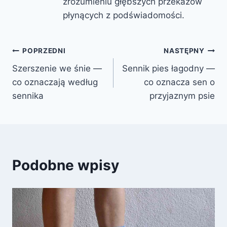
zrozumieniu głębszych przekazów
płynących z podświadomości.
Nawigacja
POPRZEDNI
NASTĘPNY
Szerszenie we śnie —
Sennik pies łagodny —
wpisu
co oznaczają według
co oznacza sen o
sennika
przyjaznym psie
Podobne wpisy