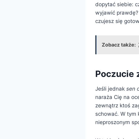
dopytać siebie: c
wyjawić prawdę? 
czujesz się gotow
Zobacz także:
Poczucie z
Jeśli jednak
sen 
naraża Cię na oce
zewnątrz ktoś za
schować. W tym ko
nieproszonym spo