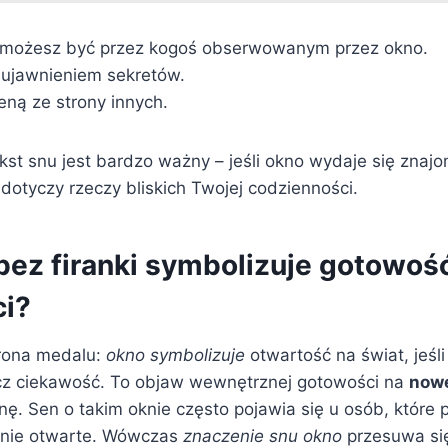
 możesz być przez kogoś obserwowanym przez okno.
 ujawnieniem sekretów.
eną ze strony innych.
kst snu jest bardzo ważny – jeśli okno wydaje się znaj
otyczy rzeczy bliskich Twojej codzienności.
bez firanki symbolizuje gotowoś
i?
trona medalu:
okno symbolizuje
otwartość na świat, jeśli
ecz ciekawość. To objaw wewnętrznej gotowości na
nowe
nę. Sen o takim oknie często pojawia się u osób, które
 nie otwarte. Wówczas
znaczenie snu okno
przesuwa się