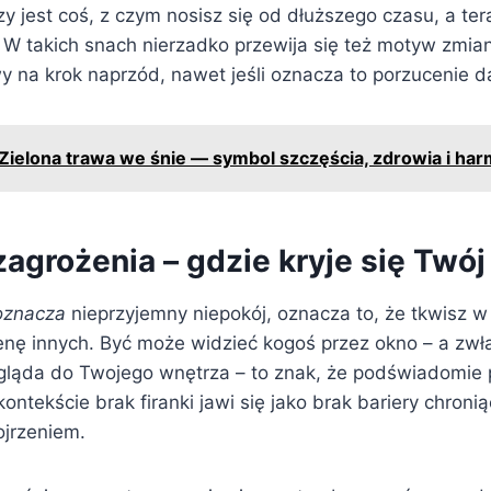
zy jest coś, z czym nosisz się od dłuższego czasu, a te
W takich snach nierzadko przewija się też motyw zmia
y na krok naprzód, nawet jeśli oznacza to porzucenie d
Zielona trawa we śnie — symbol szczęścia, zdrowia i har
agrożenia – gdzie kryje się Twój
oznacza
nieprzyjemny niepokój, oznacza to, że tkwisz w 
nę innych. Być może widzieć kogoś przez okno – a zwłas
gląda do Twojego wnętrza – to znak, że podświadomie 
ntekście brak firanki jawi się jako brak bariery chronią
jrzeniem.