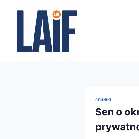
Przejdź
do
treści
SENNIKI
Sen o ok
prywatno