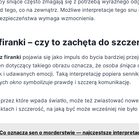
by śniące często zmagają się z potrzebą wyraźnego od
 tego, co na zewnątrz. Możliwe interpretacje tego snu 
bezpieczeństwa wymaga wzmocnienia.
iranki – czy to zachęta do szcze
z firanki
pojawia się jako impuls do bycia bardziej przej
n dotyczący takiego obrazu oznacza, że
osoba śniąca
d
i udawanych emocji. Taką interpretację popiera sennik 
rych
okno symbolizuje
prawdę i szczerą komunikację.
, przez które wpada światło, może też zwiastować nowe
ktach i szczerość, na jaką być może wcześniej nie było
Co oznacza sen o morderstwie — najczęstsze interpretacj