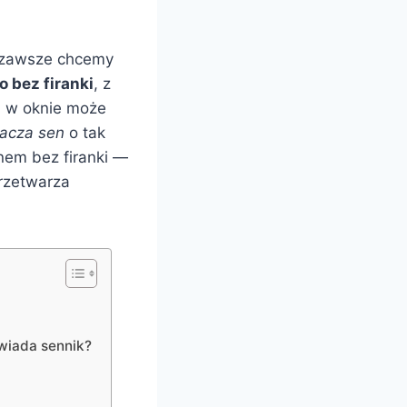
e zawsze chcemy
o bez firanki
, z
ki w oknie może
acza sen
o tak
nem bez firanki —
przetwarza
owiada sennik?