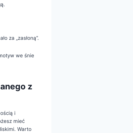
ą.
ło za „zasłoną”.
 motyw we śnie
zanego z
ością i
Możesz mieć
liskimi. Warto