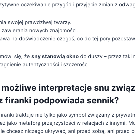
zytywne oczekiwanie przygód i przyjęcie zmian z odwag
ia swojej prawdziwej twarzy.
 zawierania nowych znajomości.
awa na doświadczenie czegoś, co do tej pory pozostawa
mówi się, że
sny stanowią okno
do duszy – przez taki
ragnienie autentyczności i szczerości.
e możliwe interpretacje snu zwią
 firanki podpowiada sennik?
iranki traktuje nie tylko jako symbol związany z prywatn
też jako metaforę przejrzystości w relacjach z innymi. 
nie chcesz niczego ukrywać, ani przed sobą, ani przed b