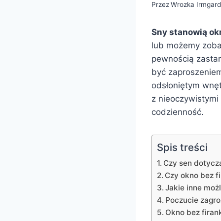
Przez
Wrozka Irmgar
Sny stanowią ok
lub możemy zobac
pewnością zastana
być zaproszenie
odsłoniętym wnęt
z nieoczywistymi
codzienność.
Spis treści
Czy sen dotyczą
Czy okno bez f
Jakie inne moż
Poczucie zagroż
Okno bez firank