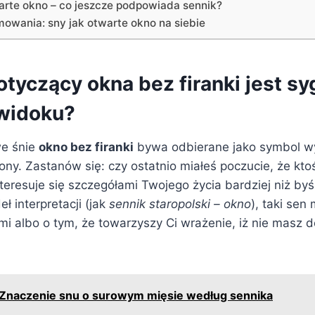
warte okno – co jeszcze podpowiada sennik?
owania: sny jak otwarte okno na siebie
tyczący okna bez firanki jest sy
 widoku?
we śnie
okno bez firanki
bywa odbierane jako symbol w
ony. Zastanów się: czy ostatnio miałeś poczucie, że kto
teresuje się szczegółami Twojego życia bardziej niż by
ł interpretacji (jak
sennik staropolski – okno
), taki se
mi albo o tym, że towarzyszy Ci wrażenie, iż nie masz 
Znaczenie snu o surowym mięsie według sennika