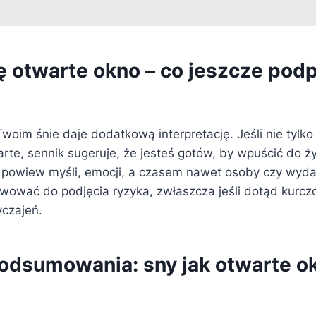
ię otwarte okno – co jeszcze po
woim śnie daje dodatkową interpretację. Jeśli nie tylko 
arte, sennik sugeruje, że jesteś gotów, by wpuścić do ż
powiew myśli, emocji, a czasem nawet osoby czy wydar
ować do podjęcia ryzyka, zwłaszcza jeśli dotąd kurcz
czajeń.
odsumowania: sny jak otwarte o