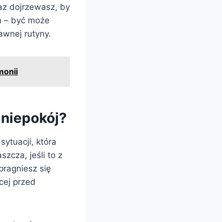
raz dojrzewasz, by
n – być może
awnej rutyny.
monii
 niepokój?
sytuacji, która
zcza, jeśli to z
pragniesz się
cej przed