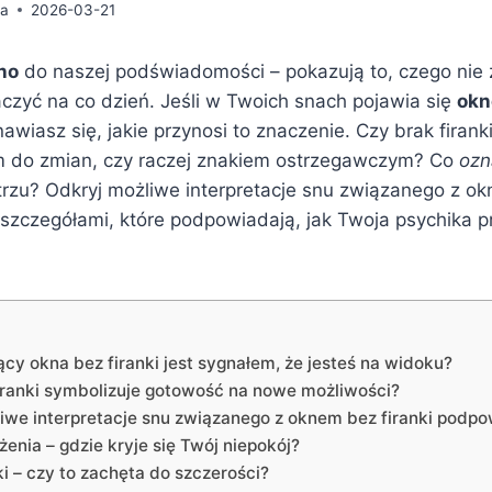
da
2026-03-21
no
do naszej podświadomości – pokazują to, czego ni
zyć na co dzień. Jeśli w Twoich snach pojawia się
okn
wiasz się, jakie przynosi to znaczenie. Czy brak firan
m do zmian, czy raczej znakiem ostrzegawczym? Co
ozn
rzu? Odkryj możliwe interpretacje snu związanego z ok
 szczegółami, które podpowiadają, jak Twoja psychika 
cy okna bez firanki jest sygnałem, że jesteś na widoku?
iranki symbolizuje gotowość na nowe możliwości?
liwe interpretacje snu związanego z oknem bez firanki podp
enia – gdzie kryje się Twój niepokój?
i – czy to zachęta do szczerości?