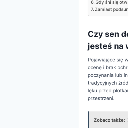
Gdy śni się ot
Zamiast podsum
Czy sen do
jesteś na
Pojawiające się 
ocenę i brak ochr
poczynania lub in
tradycyjnych źróde
lęku przed plotka
przestrzeni.
Zobacz także: