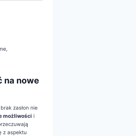
ome,
ć na nowe
 brak zasłon nie
 możliwości
i
 przeczuwają
 z aspektu