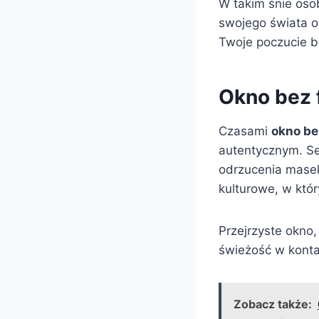
W takim śnie oso
swojego świata od
Twoje poczucie 
Okno bez f
Czasami
okno be
autentycznym. Se
odrzucenia masek 
kulturowe, w któ
Przejrzyste okno
świeżość w konta
Zobacz także: