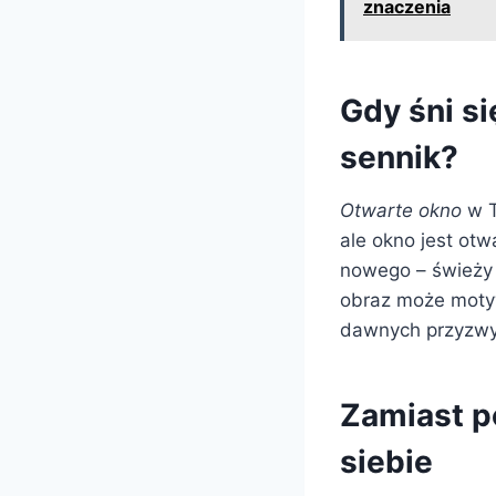
znaczenia
Gdy śni s
sennik?
Otwarte okno
w T
ale okno jest otw
nowego – świeży 
obraz może motyw
dawnych przyzwy
Zamiast p
siebie