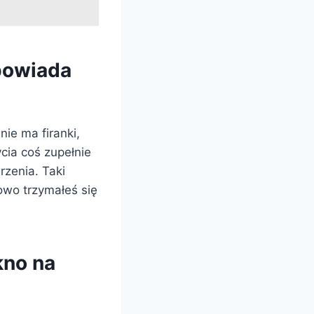
dpowiada
nie ma firanki,
ycia coś zupełnie
zenia. Taki
owo trzymałeś się
kno na