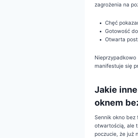
zagrożenia na po
Chęć pokazan
Gotowość do
Otwarta post
Nieprzypadkowo 
manifestuje się p
Jakie inn
oknem bez
Sennik okno bez f
otwartością, ale 
poczucie, że już 