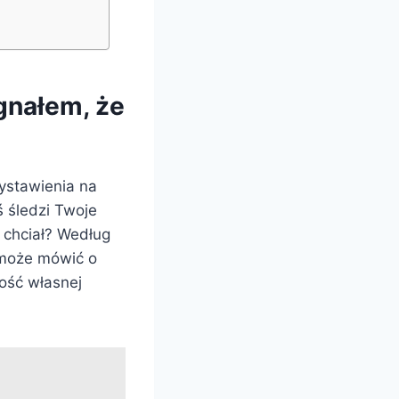
gnałem, że
ystawienia na
ś śledzi Twoje
ś chciał? Według
n może mówić o
dość własnej