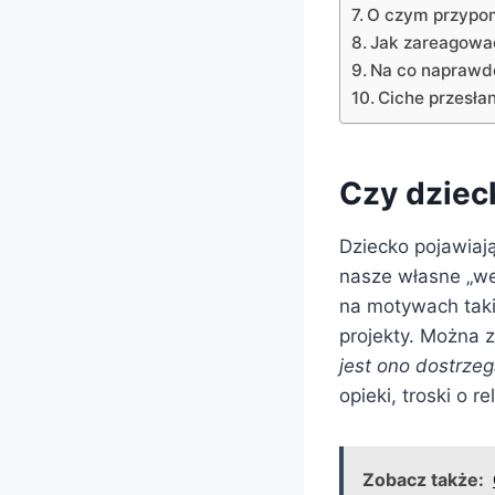
O czym przypom
Jak zareagować
Na co naprawd
Ciche przesłan
Czy dziec
Dziecko pojawiają
nasze własne „w
na motywach taki
projekty. Można 
jest ono dostrze
opieki, troski o 
Zobacz także: