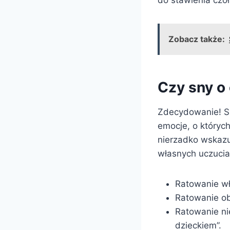
Zobacz także:
Czy sny o
Zdecydowanie! S
emocje, o któryc
nierzadko wskazuj
własnych uczucia
Ratowanie wł
Ratowanie ob
Ratowanie ni
dzieckiem”.