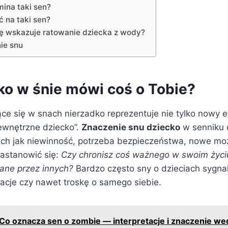
ina taki sen?
 na taki sen?
ę wskazuje ratowanie dziecka z wody?
ie snu
ko w śnie mówi coś o Tobie?
ce się w snach nierzadko reprezentuje nie tylko nowy et
ewnętrzne dziecko”.
Znaczenie snu dziecko
w senniku c
ch jak niewinność, potrzeba bezpieczeństwa, nowe moż
zastanowić się:
Czy chronisz coś ważnego w swoim życiu,
gane przez innych?
Bardzo często sny o dzieciach sygnal
relacje czy nawet troskę o samego siebie.
Co oznacza sen o zombie — interpretacje i znaczenie we