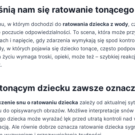
śnią nam się ratowanie tonącego
nu, w którym dochodzi do
ratowania dziecka z wody
, 
 poczucie odpowiedzialności. To scena, która może prz
rach i napięcie, gdy zdarzenia wymykają się spod kontrol
, w których pojawia się dziecko tonące, często podpow
życiu wymaga troski, opieki, może też – szybkiej reakcj
.
 tonącym dziecku zawsze oznacz
zenie snu o ratowaniu dziecka
zależy od aktualnej syt
 do opisywanych obrazów. Możliwe interpretacje snów 
go dziecka może wyrażać lęk przed utratą kontroli nad
lacją. Ale równie dobrze oznacza ratowanie dziecka syg
ła wyzwaniom i przezwyciężania trudności.