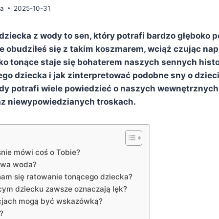
da
2025-10-31
dziecka z wody to sen, który potrafi bardzo głęboko 
e obudziłeś się z takim koszmarem, wciąż czując nap
ko tonące staje się bohaterem naszych sennych histo
ego dziecka i jak zinterpretować podobne sny o dzie
dy potrafi wiele powiedzieć o naszych wewnętrznych
az niewypowiedzianych troskach.
śnie mówi coś o Tobie?
rywa woda?
nam się ratowanie tonącego dziecka?
cym dziecku zawsze oznaczają lęk?
cjach mogą być wskazówką?
?