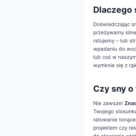
Dlaczego 
Doświadczając s
przeżywamy silne
ratujemy – lub st
wpadaniu do wody
lub coś w naszym 
wymknie się z rąk
Czy sny o
Nie zawsze!
Znac
Twojego stosunku
ratowanie tonące
projektem czy re
do stawienia czo