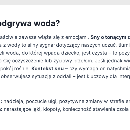
 odgrywa woda?
aściwie zawsze wiąże się z emocjami.
Sny o tonącym 
a z wody to silny sygnał dotyczący naszych uczuć, tłum
li woda, do której wpada dziecko, jest czysta – to poz
a Cię oczyszczenie lub życiowy przełom. Jeśli jednak w
pokój rośnie.
Kontekst snu
– czy wymaga on natychmi
ż obserwujesz sytuację z oddali – jest kluczowy dla inter
:
nadzieja, poczucie ulgi, pozytywne zmiany w strefie e
:
narastające lęki, kłopoty, konieczność stawienia czoł