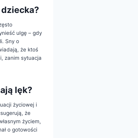
 dziecka?
często
ynieść ulgę – gdy
i. Sny o
iadają, że ktoś
i, zanim sytuacja
ają lęk?
uacji życiowej i
sugerują, że
 własnym życiem,
nał o gotowości