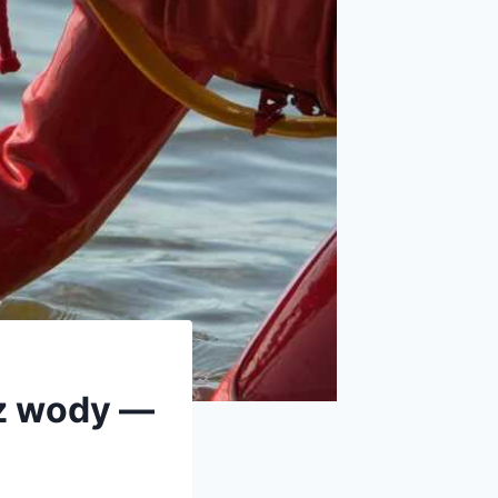
 z wody —