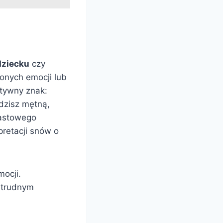
dziecku
czy
ionych emocji lub
ytywny znak:
idzisz mętną,
astowego
pretacji snów o
mocji.
a trudnym