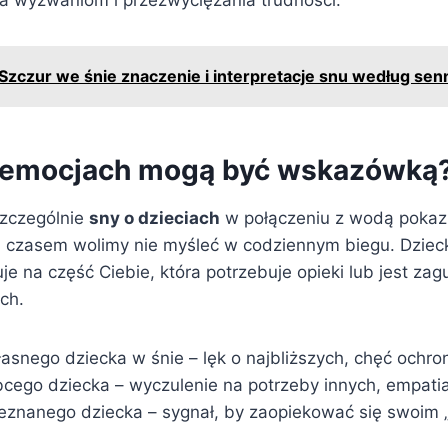
Szczur we śnie znaczenie i interpretacje snu według sen
 emocjach mogą być wskazówką
zczególnie
sny o dzieciach
w połączeniu z wodą pokazuj
h czasem wolimy nie myśleć w codziennym biegu. Dziec
e na część Ciebie, która potrzebuje opieki lub jest za
ch.
asnego dziecka w śnie – lęk o najbliższych, chęć ochron
cego dziecka – wyczulenie na potrzeby innych, empatia
eznanego dziecka – sygnał, by zaopiekować się swoi