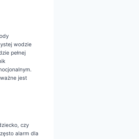
wody
ystej wodzie
dzie pełnej
nik
mocjonalnym.
ważne jest
dziecko, czy
zęsto alarm dla