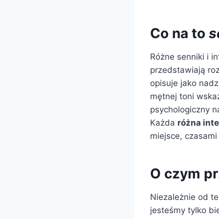
Co na to
s
Różne senniki i 
przedstawiają ro
opisuje jako nadz
mętnej toni wska
psychologiczny n
Każda
różna int
miejsce, czasami 
O czym pr
Niezależnie od t
jesteśmy tylko b