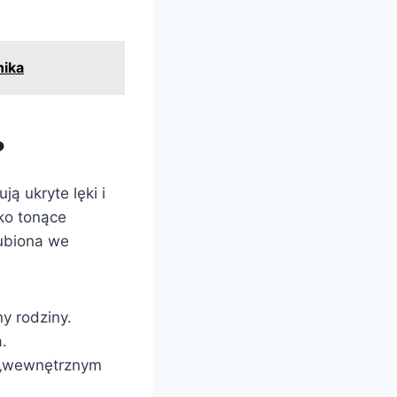
nika
?
ą ukryte lęki i
ko tonące
gubiona we
y rodziny.
.
m „wewnętrznym