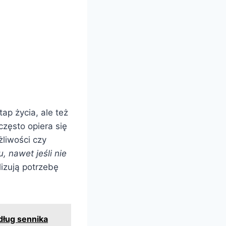
ap życia, ale też
zęsto opiera się
liwości czy
 nawet jeśli nie
izują potrzebę
dług sennika