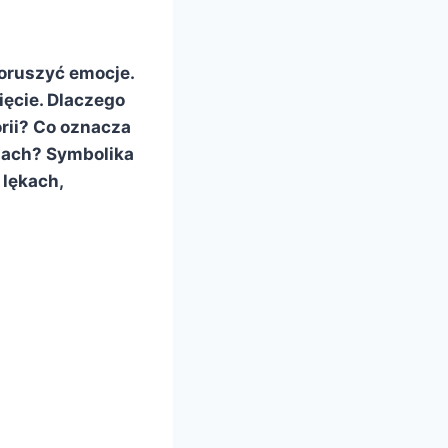
poruszyć emocje.
ięcie. Dlaczego
rii? Co oznacza
ciach? Symbolika
 lękach,