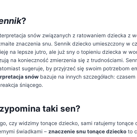
ennik
?
interpretacja snów związanych z ratowaniem dziecka z 
zmaite znaczenia snu. Sennik dziecko umieszczony w cz
ieję na lepsze jutro, ale już sny o topieniu dziecka w wo
zują na konieczność zmierzenia się z trudnościami. Sen
atomiast sugeruje, by przyjrzeć się swoim potrzebom e
erpretacja snów
bazuje na innych szczegółach: czasem 
reakcja śniącego.
zypomina taki sen?
ego, czy widzimy tonące dziecko, sami ratujemy tonące 
iernymi świadkami –
znaczenie snu tonące dziecko
to c