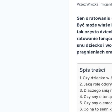
Przez
Wrozka Irmgar
Sen o ratowaniu 
Być może właśni
tak często dziec
ratowanie tonąc
snu dziecko i wo
pragnieniach or
Spis treści
Czy dziecko w 
Jaką rolę odg
Dlaczego śnią 
Czy sny o toną
Czy sny o emo
Co na to sennik