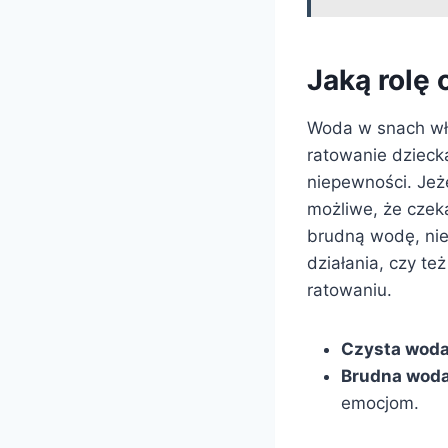
Jaką rolę
Woda w snach wł
ratowanie dzieck
niepewności. Jeże
możliwe, że czek
brudną wodę, nie
działania, czy te
ratowaniu.
Czysta woda
Brudna woda
emocjom.