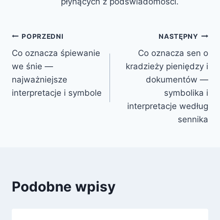
płynących z podświadomości.
Nawigacja
POPRZEDNI
NASTĘPNY
Co oznacza śpiewanie
Co oznacza sen o
wpisu
we śnie —
kradzieży pieniędzy i
najważniejsze
dokumentów —
interpretacje i symbole
symbolika i
interpretacje według
sennika
Podobne wpisy