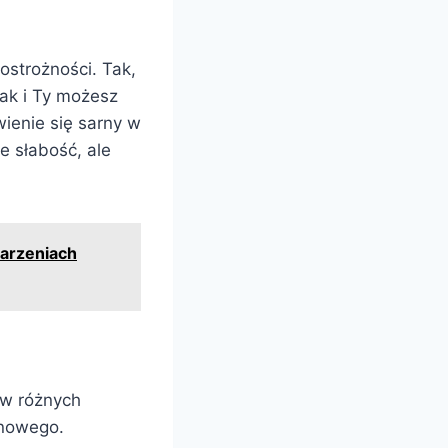
ostrożności. Tak,
tak i Ty możesz
ienie się sarny w
e słabość, ale
marzeniach
 w różnych
 nowego.