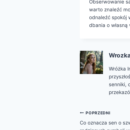
Obserwowanie sar
warto znaleźć mo
odnaleźć spokój w
dbania o własną w
Wrozka
Wróżka I
przyszło
senniki,
przekazó
Nawigacja
POPRZEDNI
Co oznacza sen o szw
wpisu