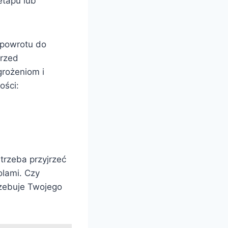
etapu lub
 powrotu do
przed
grożeniom i
ości:
 trzeba przyjrzeć
olami. Czy
rzebuje Twojego