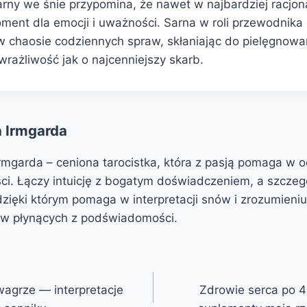
ny we śnie przypomina, że nawet w najbardziej racjon
ment dla emocji i uważności. Sarna w roli przewodnika
 chaosie codziennych spraw, skłaniając do pielęgnowani
rażliwość jak o najcenniejszy skarb.
 Irmgarda
rmgarda – ceniona tarocistka, która z pasją pomaga w 
ści. Łączy intuicję z bogatym doświadczeniem, a szczegó
 dzięki którym pomaga w interpretacji snów i zrozumieni
w płynących z podświadomości.
agrze — interpretacje
Zdrowie serca po 40