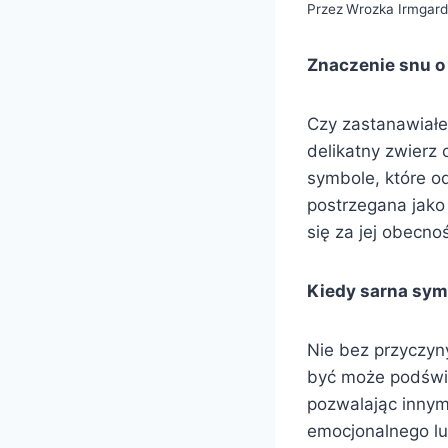
Przez
Wrozka Irmgar
Znaczenie snu o 
Czy zastanawiałeś
delikatny zwierz
symbole, które o
postrzegana jako u
się za jej obecn
Kiedy sarna sym
Nie bez przyczyny
być może podświ
pozwalając innym 
emocjonalnego lu