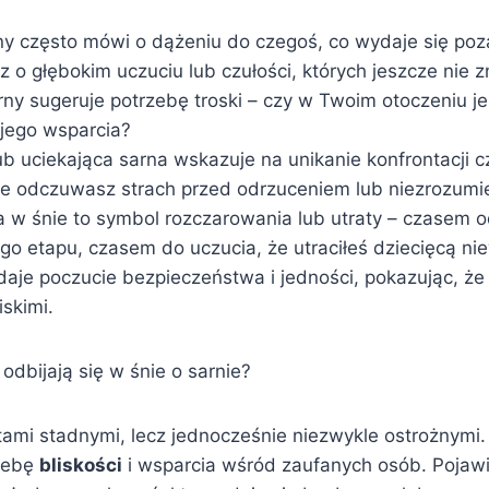
ny często mówi o dążeniu do czegoś, co wydaje się poz
o głębokim uczuciu lub czułości, których jeszcze nie z
ny sugeruje potrzebę troski – czy w Twoim otoczeniu jes
ego wsparcia?
ub uciekająca sarna wskazuje na unikanie konfrontacji c
e odczuwasz strach przed odrzuceniem lub niezrozumi
 w śnie to symbol rozczarowania lub utraty – czasem o
o etapu, czasem do uczucia, że utraciłeś dziecięcą ni
aje poczucie bezpieczeństwa i jedności, pokazując, że 
iskimi.
 odbijają się w śnie o sarnie?
tami stadnymi, lecz jednocześnie niezwykle ostrożnymi.
rzebę
bliskości
i wsparcia wśród zaufanych osób. Pojawi