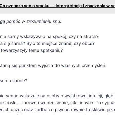
Co oznacza sen o smoku — interpretacje i znaczenia w s
ogą pomóc w zrozumieniu snu:
ie sarny wskazywało na spokój, czy na strach?
a się sarna? Było to miejsce znane, czy obce?
 towarzyszyły temu spotkaniu?
 staną się punktem wyjścia do własnych przemyśleń.
sen o sarnie?
e senne wskazuje na osoby o wyjątkowej intuicji, głębi
e troski – zarówno wobec siebie, jak i innych. To sygnał
ich uczuć oraz zadbać o psyche równie troskliwie jak o