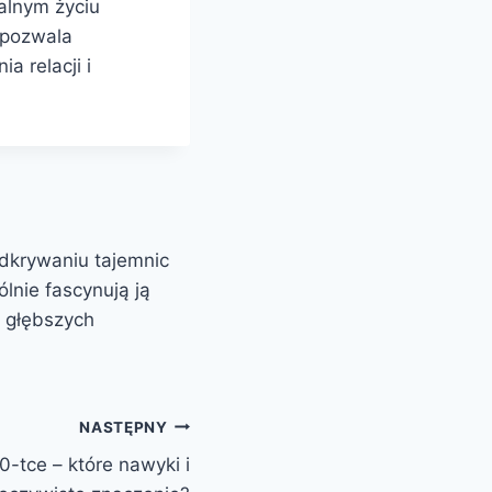
alnym życiu
 pozwala
a relacji i
odkrywaniu tajemnic
lnie fascynują ją
u głębszych
NASTĘPNY
-tce – które nawyki i