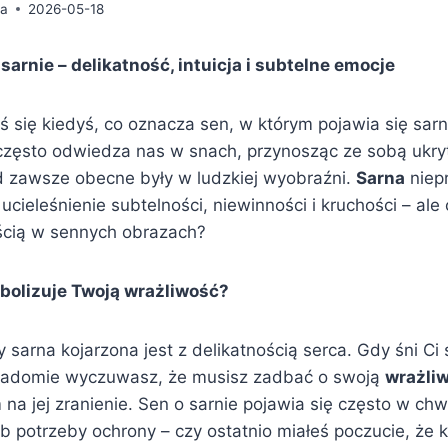
da
2026-05-18
sarnie – delikatność, intuicja i subtelne emocje
 się kiedyś, co oznacza sen, w którym pojawia się sarn
 często odwiedza nas w snach, przynosząc ze sobą ukryt
d zawsze obecne były w ludzkiej wyobraźni.
Sarna
niep
cieleśnienie subtelności, niewinności i kruchości – ale c
ością w sennych obrazach?
bolizuje Twoją wrażliwość?
 sarna kojarzona jest z delikatnością serca. Gdy śni Ci 
adomie wyczuwasz, że musisz zadbać o swoją
wrażli
na jej zranienie. Sen o sarnie pojawia się często w chw
b potrzeby ochrony – czy ostatnio miałeś poczucie, że 