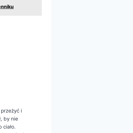
enniku
 przeżyć i
, by nie
 ciało.