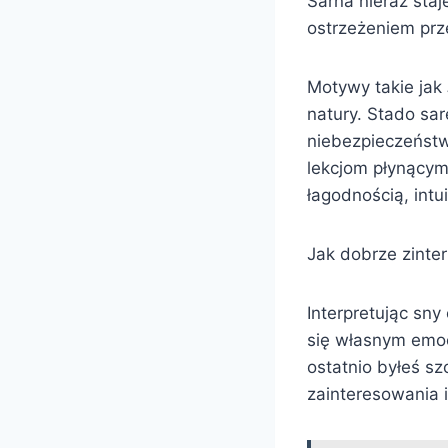
Sarna nieraz sta
ostrzeżeniem prz
Motywy takie jak
natury. Stado sar
niebezpieczeństw
lekcjom płynącym
łagodnością, intu
Jak dobrze zinte
Interpretując sny
się własnym emoc
ostatnio byłeś s
zainteresowania i