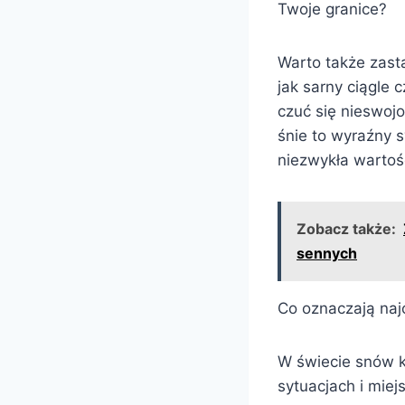
Twoje granice?
Warto także zasta
jak sarny ciągle
czuć się nieswoj
śnie to wyraźny 
niezwykła wartoś
Zobacz także:
sennych
Co oznaczają naj
W świecie snów k
sytuacjach i miej