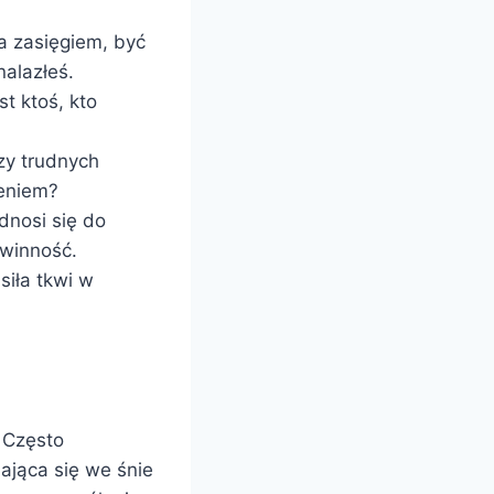
a zasięgiem, być
nalazłeś.
t ktoś, kto
zy trudnych
eniem?
dnosi się do
ewinność.
siła tkwi w
 Często
ająca się we śnie