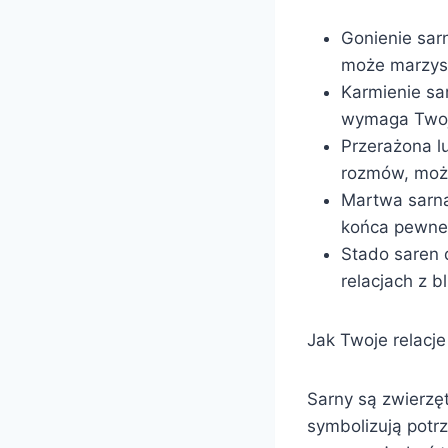
Gonienie sar
może marzysz 
Karmienie sar
wymaga Twoj
Przerażona l
rozmów, moż
Martwa sarna
końca pewneg
Stado saren d
relacjach z bl
Jak Twoje relacje
Sarny są zwierzę
symbolizują pot