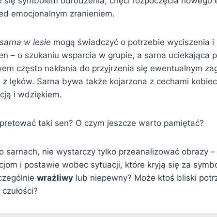
je się symbolem odrodzenia, chęci rozpoczęcia nowego 
ed emocjonalnym zranieniem.
sarna w lesie
mogą świadczyć o potrzebie wyciszenia i
en – o szukaniu wsparcia w grupie, a sarna uciekająca 
em często nakłania do przyjrzenia się ewentualnym za
 z lęków. Sarna bywa także kojarzona z cechami kobiec
icją i wdziękiem.
rpretować taki sen? O czym jeszcze warto pamiętać?
 o sarnach, nie wystarczy tylko przeanalizować obrazy –
jom i postawie wobec sytuacji, które kryją się za symb
zczególnie
wrażliwy
lub niepewny? Może ktoś bliski pot
 czułości?