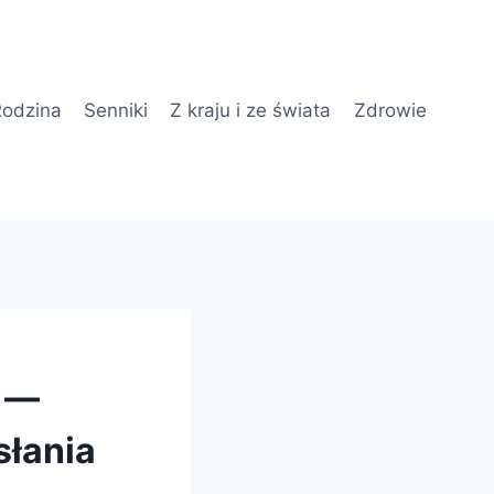
odzina
Senniki
Z kraju i ze świata
Zdrowie
e —
słania