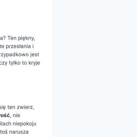
a? Ten piękny,
e przesłania i
rzypadkowo jest
zy tylko to kryje
się ten zwierz,
wość
, nie
ilach niepokoju
ktoś narusza