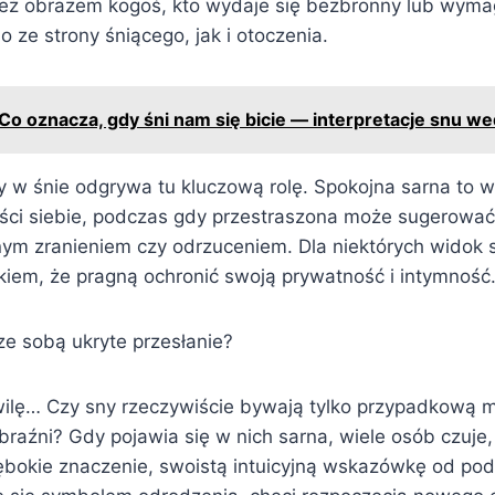
eż obrazem kogoś, kto wydaje się bezbronny lub wyma
o ze strony śniącego, jak i otoczenia.
Co oznacza, gdy śni nam się bicie — interpretacje snu w
 w śnie odgrywa tu kluczową rolę. Spokojna sarna to w
ości siebie, podczas gdy przestraszona może sugerować
ym zranieniem czy odrzuceniem. Dla niektórych widok 
akiem, że pragną ochronić swoją prywatność i intymność
ze sobą ukryte przesłanie?
ilę… Czy sny rzeczywiście bywają tylko przypadkową 
raźni? Gdy pojawia się w nich sarna, wiele osób czuje,
łębokie znaczenie, swoistą intuicyjną wskazówkę od po