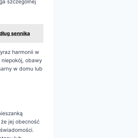
ga szczególnej
edług sennika
yraz harmonii w
 niepokój, obawy
sarny w domu lub
.
mieszanką
 że jej obecność
dświadomości.