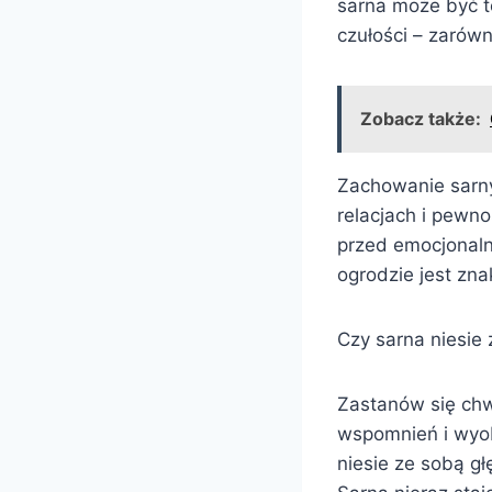
sarna może być t
czułości – zarówn
Zobacz także:
Zachowanie sarny
relacjach i pewn
przed emocjonaln
ogrodzie jest zn
Czy sarna niesie 
Zastanów się chw
wspomnień i wyob
niesie ze sobą g