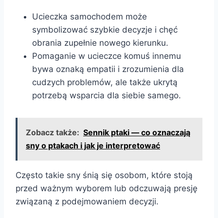
Ucieczka samochodem może
symbolizować szybkie decyzje i chęć
obrania zupełnie nowego kierunku.
Pomaganie w ucieczce komuś innemu
bywa oznaką empatii i zrozumienia dla
cudzych problemów, ale także ukrytą
potrzebą wsparcia dla siebie samego.
Zobacz także:
Sennik ptaki — co oznaczają
sny o ptakach i jak je interpretować
Często takie sny śnią się osobom, które stoją
przed ważnym wyborem lub odczuwają presję
związaną z podejmowaniem decyzji.