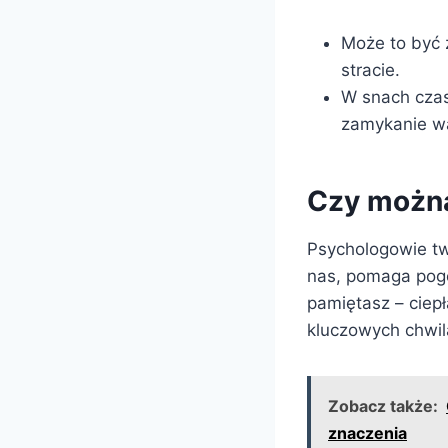
Może to być 
stracie.
W snach czas
zamykanie wa
Czy można
Psychologowie tw
nas, pomaga pogod
pamiętasz – ciep
kluczowych chwila
Zobacz także:
znaczenia