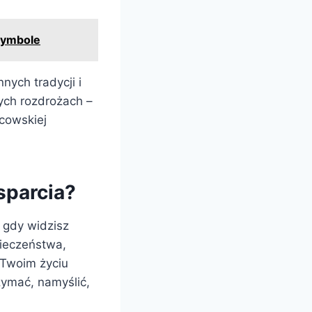
 symbole
nych tradycji i
ych rozdrożach –
jcowskiej
sparcia?
 gdy widzisz
pieczeństwa,
w Twoim życiu
zymać, namyślić,