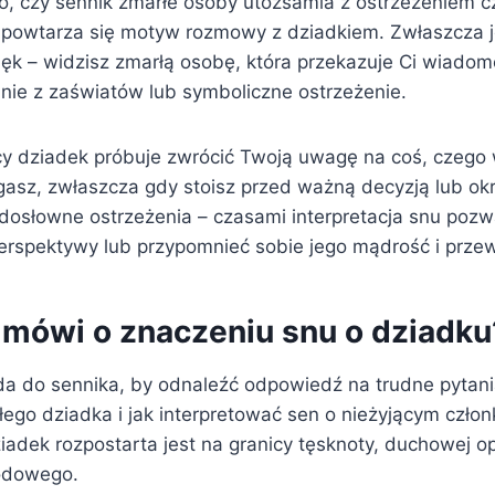
o, czy sennik zmarłe osoby utożsamia z ostrzeżeniem 
powtarza się motyw rozmowy z dziadkiem. Zwłaszcza je
ęk – widzisz zmarłą osobę, która przekazuje Ci wiado
anie z zaświatów lub symboliczne ostrzeżenie.
cy dziadek próbuje zwrócić Twoją uwagę na coś, czego
egasz, zwłaszcza gdy stoisz przed ważną decyzją lub o
dosłowne ostrzeżenia – czasami interpretacja snu pozw
perspektywy lub przypomnieć sobie jego mądrość i prze
 mówi o znaczeniu snu o dziadku
ąda do sennika, by odnaleźć odpowiedź na trudne pytani
ego dziadka i jak interpretować sen o nieżyjącym człon
adek rozpostarta jest na granicy tęsknoty, duchowej opi
odowego.