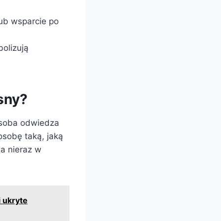
ub wsparcie po
olizują
sny?
 osoba odwiedza
osobę taką, jaką
na nieraz w
 ukryte