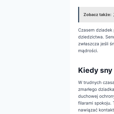
Zobacz także:
Czasem dziadek po
dziedzictwa. Sen
zwłaszcza jeśli ś
mądrości.
Kiedy sny
W trudnych czasac
zmarłego dziadka
duchowej ochrony 
filarami spokoju.
nawiązać kontakt