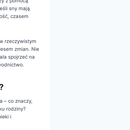
czy z pomocą
śli sny mają
mość, czasem
 w rzeczywistym
kresem zmian. Nie
ala spojrzeć na
wodnictwo.
?
a – co znaczy,
ku rodziny?
eki i