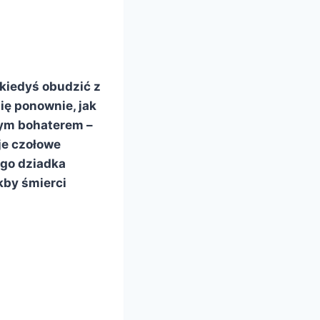
 kiedyś obudzić z
ię ponownie, jak
wym bohaterem –
je czołowe
ego dziadka
kby śmierci