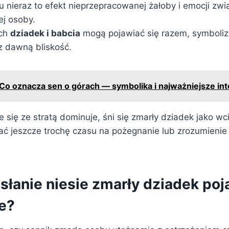
 nieraz to efekt nieprzepracowanej żałoby i emocji zwi
łej osoby.
ach
dziadek i babcia
mogą pojawiać się razem, symboliz
z dawną bliskość.
Co oznacza sen o górach — symbolika i najważniejsze int
 się ze stratą dominuje, śni się zmarły dziadek jako wci
dać jeszcze trochę czasu na pożegnanie lub zrozumienie
słanie niesie zmarły dziadek poj
ie?