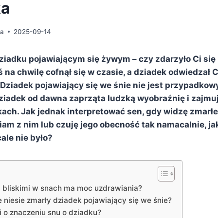
ka
da
2025-09-14
iadku pojawiającym się żywym – czy zdarzyło Ci się
 na chwilę cofnął się w czasie, a dziadek odwiedzał C
 Dziadek pojawiający się we śnie nie jest przypadko
ziadek od dawna zaprząta ludzką wyobraźnię i zajmu
kach. Jak jednak interpretować sen, gdy widzę zmarł
am z nim lub czuję jego obecność tak namacalnie, ja
cale nie było?
a bliskimi w snach ma moc uzdrawiania?
e niesie zmarły dziadek pojawiający się we śnie?
 o znaczeniu snu o dziadku?