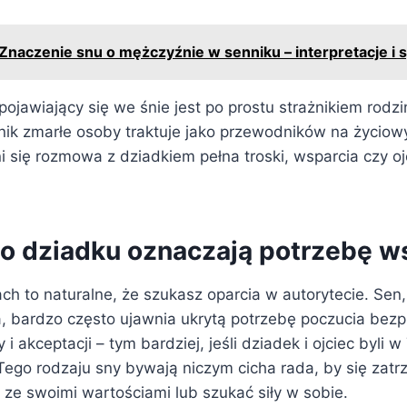
Znaczenie snu o mężczyźnie w senniku – interpretacje i
jawiający się we śnie jest po prostu strażnikiem rodzin
nik zmarłe osoby traktuje jako przewodników na życiow
ni się rozmowa z dziadkiem pełna troski, wsparcia czy o
 o dziadku oznaczają potrzebę w
h to naturalne, że szukasz oparcia w autorytecie. Sen,
, bardzo często ujawnia ukrytą potrzebę poczucia bez
i akceptacji – tym bardziej, jeśli dziadek i ojciec byli 
 Tego rodzaju sny bywają niczym cicha rada, by się zatr
 ze swoimi wartościami lub szukać siły w sobie.