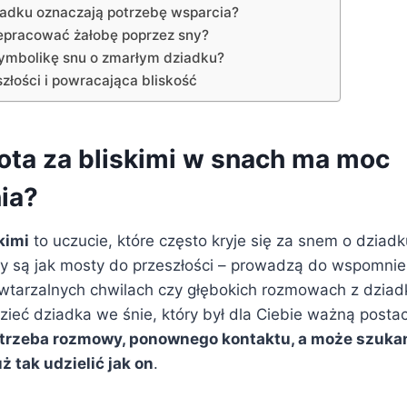
iadku oznaczają potrzebę wsparcia?
epracować żałobę poprzez sny?
ymbolikę snu o zmarłym dziadku?
złości i powracająca bliskość
ota za bliskimi w snach ma moc
ia?
kimi
to uczucie, które często kryje się za snem o dziadku
ny są jak mosty do przeszłości – prowadzą do wspomnie
owtarzalnych chwilach czy głębokich rozmowach z dziad
zieć dziadka we śnie, który był dla Ciebie ważną posta
trzeba rozmowy, ponownego kontaktu, a może szukani
uż tak udzielić jak on
.