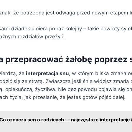
znak, że potrzebna jest odwaga przed nowym etapem l
ami dziadek umiera po raz kolejny – takie powroty symb
żnych rozdziałów przeżyć.
 przepracować żałobę poprzez 
ierdzą, że
interpretacja snu
, w którym bliska zmarła
zić się ze stratą. Zwłaszcza jeśli śnie widzisz zmarłą 
łą, opiekuńczą, życzliwą. Nie bez powodu pojawia się o
ch życia, jak przesłanie, że jesteś gotów pójść dalej.
Co oznacza sen o rodzicach — najczęstsze interpretacje i