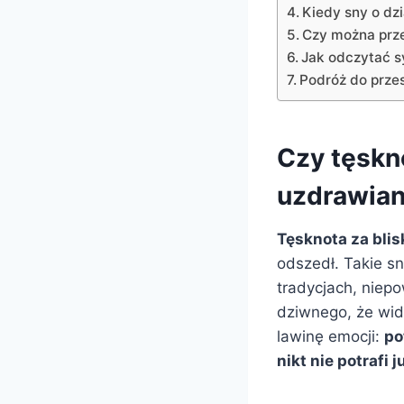
Kiedy sny o dz
Czy można prz
Jak odczytać s
Podróż do przes
Czy tęskn
uzdrawian
Tęsknota za blis
odszedł. Takie s
tradycjach, niep
dziwnego, że wid
lawinę emocji:
po
nikt nie potrafi j