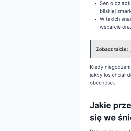
Sen o dziadku
bliskiej zmar
W takich sn
wsparcie ora
Zobacz także:
Kiedy niegodzenie
jakby los chciał 
obecności.
Jakie prze
się we śn