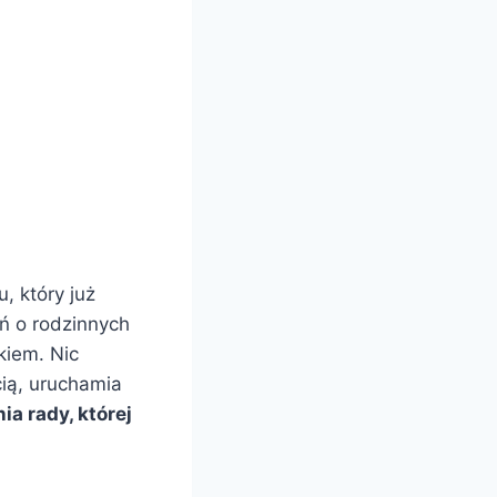
, który już
ń o rodzinnych
kiem. Nic
cią, uruchamia
a rady, której