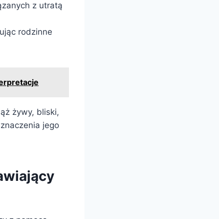
ązanych z utratą
ując rodzinne
erpretacje
ąż żywy, bliski,
 znaczenia jego
awiający