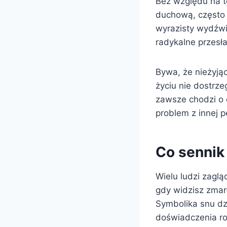
Bez względu na t
duchową, często 
wyrazisty wydźwi
radykalne przesł
Bywa, że nieżyją
życiu nie dostrz
zawsze chodzi o 
problem z innej 
Co sennik
Wielu ludzi zagl
gdy widzisz zmarł
Symbolika snu dzi
doświadczenia r