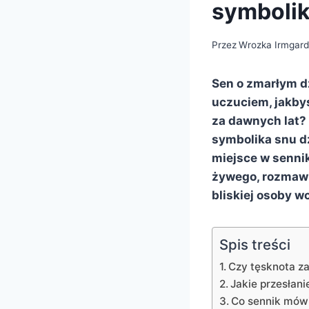
symboli
Przez
Wrozka Irmgar
Sen o zmarłym dz
uczuciem, jakbyś
za dawnych lat?
symbolika snu d
miejsce w senni
żywego, rozmawi
bliskiej osoby w
Spis treści
Czy tęsknota z
Jakie przesłani
Co sennik mówi