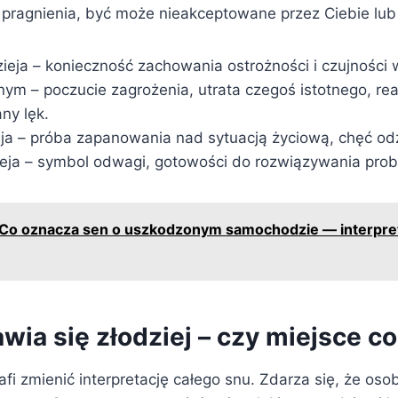
pragnienia, być może nieakceptowane przez Ciebie lub
zieja – konieczność zachowania ostrożności i czujności
ym – poczucie zagrożenia, utrata czegoś istotnego, rea
ny lęk.
eja – próba zapanowania nad sytuacją życiową, chęć odz
ieja – symbol odwagi, gotowości do rozwiązywania pro
Co oznacza sen o uszkodzonym samochodzie — interpret
wia się złodziej – czy miejsce c
rafi zmienić interpretację całego snu. Zdarza się, że oso