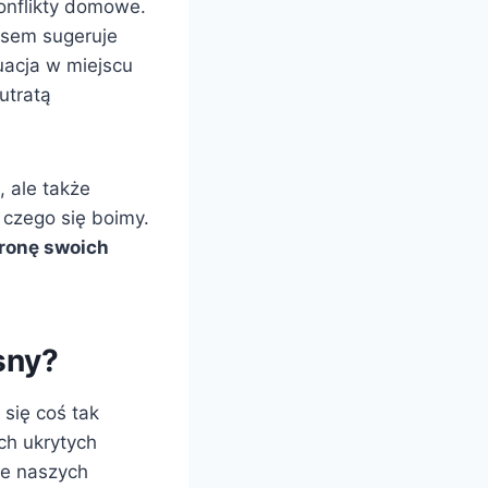
konflikty domowe.
asem sugeruje
uacja w miejscu
utratą
, ale także
 czego się boimy.
ronę swoich
sny?
 się coś tak
ch ukrytych
ie naszych