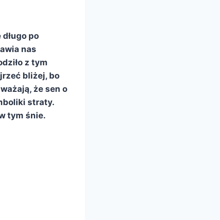
 długo po
tawia nas
odziło z tym
rzeć bliżej, bo
ważają, że sen o
oliki straty.
w tym śnie.