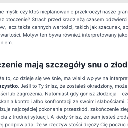
ne myśli: czy ktoś nieplanowanie przekroczył nasze gran
ez otoczenie? Strach przed kradzieżą czasem odzwiercie
w, lecz także cennych wartości, takich jak szacunek, s
 wartości. Motyw ten bywa również interpretowany jako
niem.
czenie mają szczegóły snu o złod
e to, co dzieje się we śnie, ma wielki wpływ na interpre
szystko
. Jeśli to Ty śnisz, że zostałeś okradziony, mo
ści lub zagrożenia. Natomiast gdy gonisz złodzieja – cz
ania kontroli albo konfrontacji ze swoimi słabościami.
izuje najczęściej pokonanie przeszkód, zakończenie złe
cia z trudnej sytuacji. A kiedy śnisz, że sam jesteś zł
iej podpowiada, że w rzeczywistości dręczy Cię poczuci