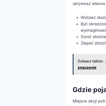
ukrywasz własne 
Widzieć złod
Być okradzion
wyimaginowa
Gonić złodzi
Złapać złodz
Zobacz także:
znaczenie
Gdzie poja
Miejsce akcji pot