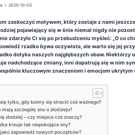
da
2025-10-03
sem zaskoczyć motywem, który zostaje z nami jeszcze
odziej pojawiający się w śnie niemal nigdy nie pozos
nie zdarzyło Ci się po przebudzeniu myśleć: „O co ch
owiedź rzadko bywa oczywista, ale warto się jej przyj
zadko dotyka naszych najgłębszych obaw. Niektórzy u
uje nadchodzące zmiany, inni dopatrują się w nim symb
 wspólnie kluczowym znaczeniom i emocjom ukrytym 
 się tylko, gdy boimy się stracić coś ważnego?
 mają szczegóły snu o złodzieju?
ię złodziej – czy miejsce coś znaczy?
ika kreuje tak niepokojące sny?
u jako zapowiedź nowych początków?