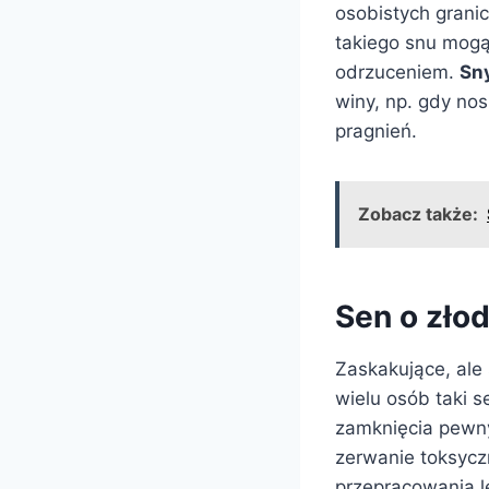
osobistych grani
takiego snu mogą
odrzuceniem.
Sny
winy, np. gdy nos
pragnień.
Zobacz także:
Sen o zło
Zaskakujące, ale 
wielu osób taki 
zamknięcia pewny
zerwanie toksycz
przepracowania lę