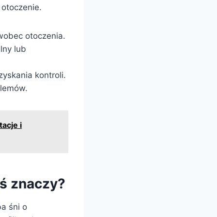
 otoczenie.
 wobec otoczenia.
lny lub
yskania kontroli.
blemów.
acje i
oś znaczy?
ba śni o