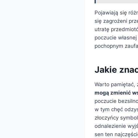
Pojawiają się róż
się zagrożeni prz
utratę przedmiotó
poczucie własnej
pochopnym zaufa
Jakie zna
Warto pamiętać, ż
mogą zmienić w
poczucie bezsilno
w tym chęć odzysk
złoczyńcy symbol
odnalezienie wyjś
sen ten najczęśc