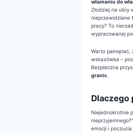
włamaniu do wł
Złodziej na ulic
nieprzewidziane t
pracy? To nierzad
wypracowanej poz
Warto pamiętać, że
wskazówka – podp
Bezpieczna przys
granic
.
Dlaczego 
Niejednokrotnie p
nieprzyjemnego?”
emocji i poczuci