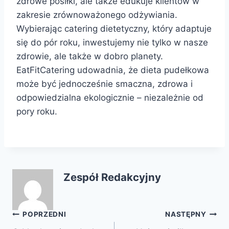
zdrowe posiłki, ale także edukuje klientów w
zakresie zrównoważonego odżywiania.
Wybierając catering dietetyczny, który adaptuje
się do pór roku, inwestujemy nie tylko w nasze
zdrowie, ale także w dobro planety.
EatFitCatering udowadnia, że dieta pudełkowa
może być jednocześnie smaczna, zdrowa i
odpowiedzialna ekologicznie – niezależnie od
pory roku.
Zespół Redakcyjny
Nawigacja
POPRZEDNI
NASTĘPNY