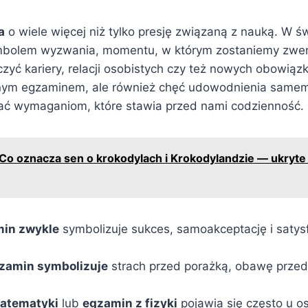
a
o wiele więcej niż tylko presję związaną z nauką. W ś
mbolem wyzwania, momentu, w którym zostaniemy zwer
zyć kariery, relacji osobistych czy też nowych obowiązk
anym egzaminem, ale również chęć udowodnienia samem
ać wymaganiom, które stawia przed nami codzienność.
Co oznacza sen o krokodylach i Krokodylandzie — ukryte 
in zwykle
symbolizuje sukces, samoakceptację i satys
zamin symbolizuje
strach przed porażką, obawę przed
atematyki
lub
egzamin z fizyki
pojawia się często u os