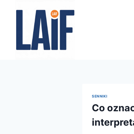
Przejdź
do
treści
SENNIKI
Co oznac
interpret