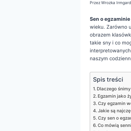
Przez
Wrozka Irmgar
Sen o egzaminie
wieku. Zarówno u
obrazem klasówki
takie sny i co m
interpretowanych
naszym codzienn
Spis treści
Dlaczego śnimy
Egzamin jako ż
Czy egzamin w
Jakie są najcz
Czy sen o egz
Co mówią senni