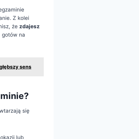
 egzaminie
nie. Z kolei
nisz, że
zdajesz
ś gotów na
 głębszy sens
aminie?
wtarzają się
okazji lub