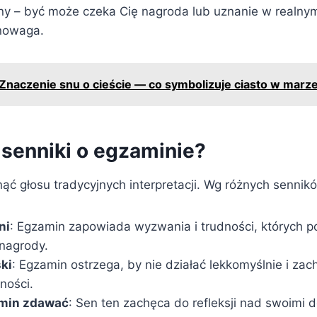
ny – być może czeka Cię nagroda lub uznanie w realnym
nowaga.
Znaczenie snu o cieście — co symbolizuje ciasto w marz
senniki o egzaminie?
ąć głosu tradycyjnych interpretacji. Wg różnych sennik
ni
: Egzamin zapowiada wyzwania i trudności, których p
nagrody.
ki
: Egzamin ostrzega, by nie działać lekkomyślnie i za
ności.
min zdawać
: Sen ten zachęca do refleksji nad swoimi d