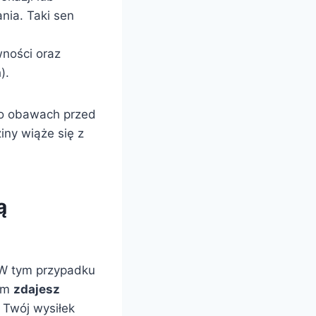
nia. Taki sen
ności oraz
).
o obawach przed
iny wiąże się z
ą
 W tym przypadku
iem
zdajesz
 Twój wysiłek