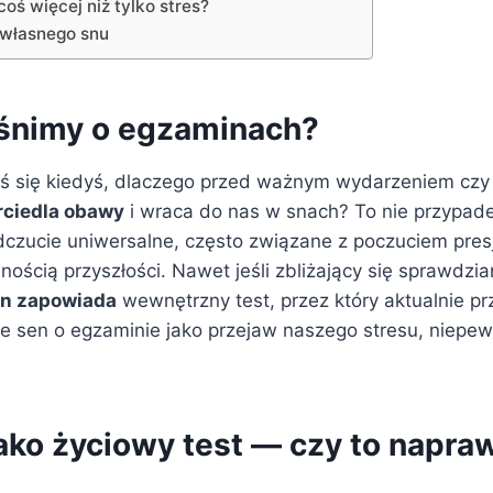
coś więcej niż tylko stres?
 własnego snu
śnimy o egzaminach?
ś się kiedyś, dlaczego przed ważnym wydarzeniem czy
rciedla obawy
i wraca do nas w snach? To nie przypad
czucie uniwersalne, często związane z poczuciem presj
ością przyszłości. Nawet jeśli zbliżający się sprawdzia
n zapowiada
wewnętrzny test, przez który aktualnie pr
je sen o egzaminie jako przejaw naszego stresu, niepew
ako życiowy test — czy to napra