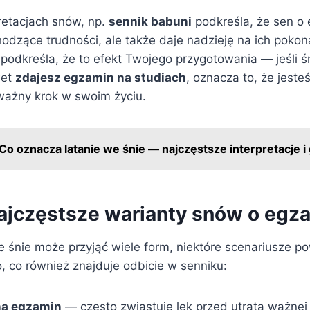
retacjach snów, np.
sennik babuni
podkreśla, że sen o
odzące trudności, ale także daje nadzieję na ich pokona
podkreśla, że to efekt Twojego przygotowania — jeśli ś
wet
zdajesz egzamin na studiach
, oznacza to, że jeste
 ważny krok w swoim życiu.
Co oznacza latanie we śnie — najczęstsze interpretacje i
najczęstsze warianty snów o egz
 śnie może przyjąć wiele form, niektóre scenariusze po
, co również znajduje odbicie w senniku:
na egzamin
— często zwiastuje lęk przed utratą ważnej 