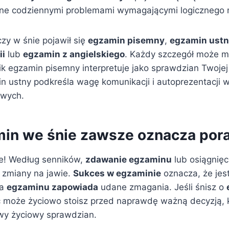
one codziennymi problemami wymagającymi logicznego 
 czy w śnie pojawił się
egzamin pisemny
,
egzamin ust
ii
lub
egzamin z angielskiego
. Każdy szczegół może m
ik egzamin pisemny interpretuje jako sprawdzian Twojej
n ustny podkreśla wagę komunikacji i autoprezentacji 
owych.
in we śnie zawsze oznacza por
e! Według senników,
zdawanie egzaminu
lub osiągnięc
 zmiany na jawie.
Sukces w egzaminie
oznacza, że jes
 a
egzaminu zapowiada
udane zmagania. Jeśli śnisz o
ć może życiowo stoisz przed naprawdę ważną decyzją, k
wy życiowy sprawdzian.