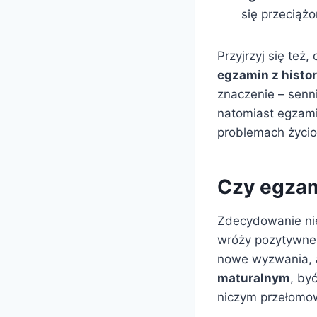
się przeciąż
Przyjrzyj się też,
egzamin z histor
znaczenie – senn
natomiast egzami
problemach życi
Czy egzam
Zdecydowanie ni
wróży pozytywne
nowe wyzwania,
maturalnym
, by
niczym przełomo