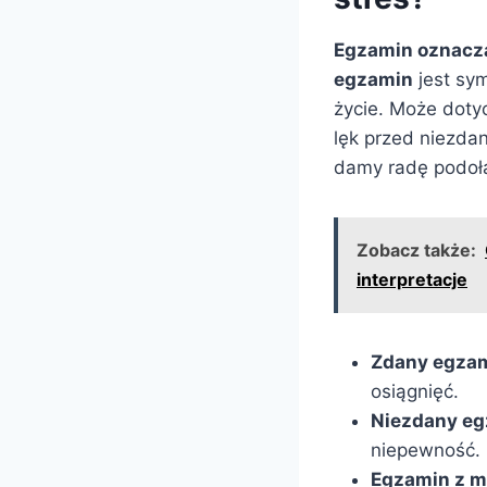
Egzamin oznacz
egzamin
jest sy
życie. Może dotyc
lęk przed niezd
damy radę podoł
Zobacz także:
interpretacje
Zdany egzam
osiągnięć.
Niezdany eg
niepewność.
Egzamin z m