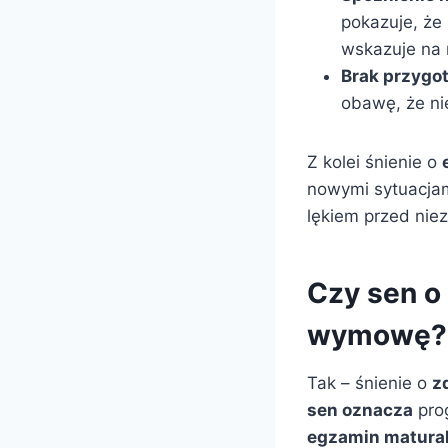
pokazuje, że
wskazuje na 
Brak przygo
obawę, że ni
Z kolei śnienie o
nowymi sytuacjam
lękiem przed nie
Czy sen o
wymowę?
Tak – śnienie o
z
sen oznacza
prog
egzamin matura