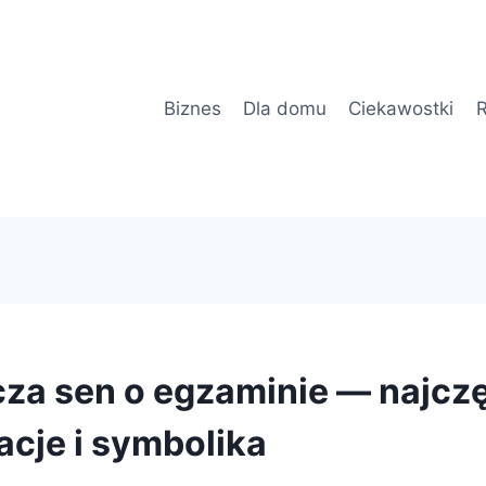
Biznes
Dla domu
Ciekawostki
R
za sen o egzaminie — najcz
acje i symbolika