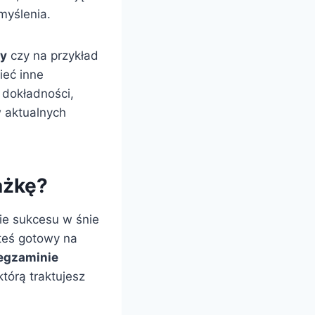
myślenia.
ny
czy na przykład
ieć inne
 dokładności,
w aktualnych
ażkę?
ie sukcesu w śnie
teś gotowy na
egzaminie
tórą traktujesz