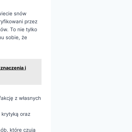
wiecie snów
yfikowani przez
ów. To nie tylko
u sobie, że
znaczenia i
fakcję z własnych
 krytyką oraz
ób, które czują