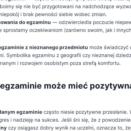
 boimy się nie być przygotowani na nadchodzące wyzwa
niepokój i brak pewności siebie wobec zmian.
towania do egzaminu
— odzwierciedla poczucie niepew
e sprostamy oczekiwaniom (zarówno swoim, jak i innych
egzaminie z nieznanego przedmiotu
może świadczyć 
i. Symbolika egzaminu z geografii czy nieznanej dziedz
znanym i rozwojem osobistym poza strefą komfortu.
 egzaminie może mieć pozytywn
danym egzaminie
często niesie pozytywne przesłanie.
res i nadzieję na sukces. Jeśli śni się, że z powodzen
lny
czy osiągasz dobry wynik na uczelni, oznacza to, że