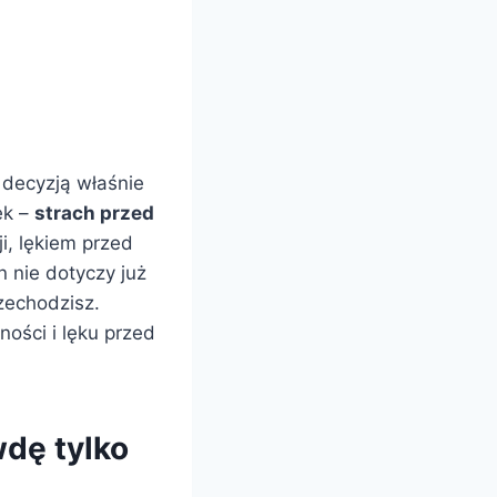
 decyzją właśnie
ek –
strach przed
i, lękiem przed
n nie dotyczy już
zechodzisz.
ności i lęku przed
wdę tylko