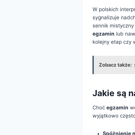
W polskich interp
sygnalizuje nadch
sennik mistyczny 
egzamin
lub na
kolejny etap czy
Zobacz także:
Jakie są 
Choć
egzamin
we
wyjątkowo często
Spóźnienie 