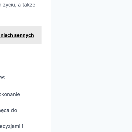
 życiu, a także
eniach sennych
ów:
okonanie
chęca do
ecyzjami i