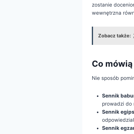
zostanie docenio
wewnętrzna rów
Zobacz także:
Co mówią 
Nie sposób pomin
Sennik babu
prowadzi do 
Sennik egips
odpowiedzial
Sennik egza