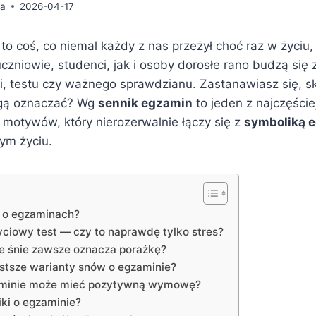
da
2026-04-17
to coś, co niemal każdy z nas przeżył choć raz w życiu,
czniowie, studenci, jak i osoby dorosłe rano budzą się
, testu czy ważnego sprawdzianu. Zastanawiasz się, sk
ogą oznaczać? Wg
sennik egzamin
to jeden z najczęście
 motywów, który nierozerwalnie łączy się z
symboliką 
ym życiu.
 o egzaminach?
yciowy test — czy to naprawdę tylko stres?
e śnie zawsze oznacza porażkę?
ęstsze warianty snów o egzaminie?
aminie może mieć pozytywną wymowę?
ki o egzaminie?