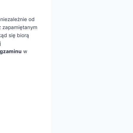
 niezależnie od
 z zapamiętanym
ąd się biorą
j
egzaminu
w