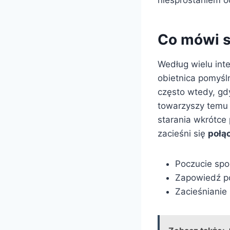
Co mówi s
Według wielu inte
obietnica pomyśl
często wtedy, gdy
towarzyszy temu 
starania wkrótce
zacieśni się
połąc
Poczucie spok
Zapowiedź p
Zacieśnianie