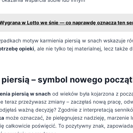
Wygrana w Lotto we śnie — co naprawdę oznacza ten se
ypadkach motyw karmienia piersią w snach wskazuje ró
trzebę opieki
, ale nie tylko tej materialnej, lecz także 
 piersią – symbol nowego począ
enia piersią w snach
od wieków była kojarzona z poc
ie teraz przeżywasz zmiany – zaczęłaś nową pracę, od
podjęłaś ważną decyzję? Zgodnie z interpretacją sennik
ka
może oznaczać, że pielęgnujesz nadzieję, marzenie lu
ię całkowicie poświęcić. To pozytywny znak, zapowiada