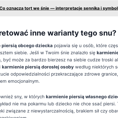
Co oznacza tort we śnie — interpretacje sennika i symbol
pretować inne warianty tego snu?
 piersią obcego dziecka
pojawia się u osób, które czę
sztem siebie. Jeśli w Twoim śnie znalazło się
karmienie
a
, być może za bardzo bierzesz na siebie cudze troski a
i
karmienie piersią dorosłej osoby
według niektórych 
ucie odpowiedzialności przekraczające zdrowe granice,
niem emocjonalnym.
ównież sny, w których
karmienie piersią własnego dzi
ykład nie ma pokarmu lub dziecko nie chce ssać piersi.
ki związane z niewystarczalnością, brakiem sił czy ob
oczekiwaniom.