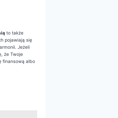
sią
to także
h pojawiają się
armonii. Jeżeli
ę, że Twoje
ę finansową albo