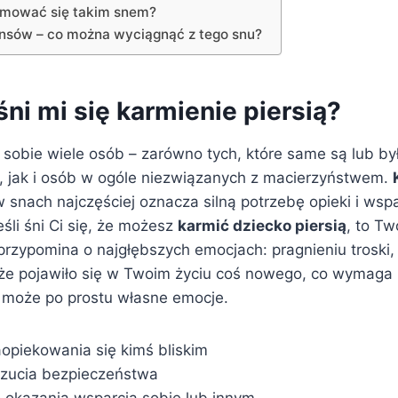
jmować się takim snem?
nsów – co można wyciągnąć z tego snu?
ni mi się karmienie piersią?
 sobie wiele osób – zarówno tych, które same są lub by
, jak i osób w ogóle niezwiązanych z macierzyństwem.
 snach najczęściej oznacza silną potrzebę opieki i wsp
eśli śni Ci się, że możesz
karmić dziecko piersią
, to Tw
zypomina o najgłębszych emocjach: pragnieniu troski,
oże pojawiło się w Twoim życiu coś nowego, co wymaga
 a może po prostu własne emocje.
aopiekowania się kimś bliskim
zucia bezpieczeństwa
okazania wsparcia sobie lub innym