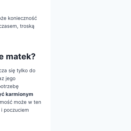
że konieczność
 czasem, troską
ie matek?
za się tylko do
az jego
potrzebę
yć karmionym
domość może w ten
 i poczuciem