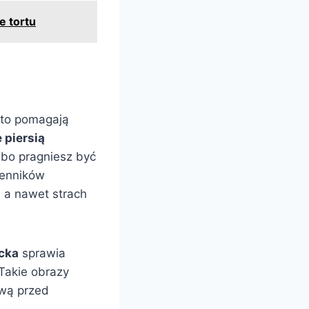
e tortu
sto pomagają
 piersią
lbo pragniesz być
senników
 a nawet strach
ecka
sprawia
 Takie obrazy
awą przed