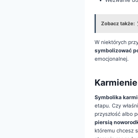
Zobacz także:
W niektórych prz
symbolizować po
emocjonalnej.
Karmienie
Symbolika karmi
etapu. Czy właśn
przyszłość albo 
piersią noworod
któremu chcesz s