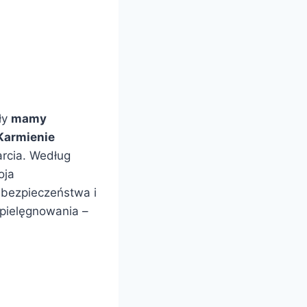
ły
mamy
Karmienie
arcia. Według
oja
 bezpieczeństwa i
 pielęgnowania –