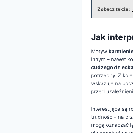
Zobacz także:
Jak inter
Motyw
karmienie
innym – nawet ko
cudzego dzieck
potrzebny. Z kole
wskazuje na pocz
przed uzależnie
Interesujące są r
trudność – na prz
mogą oznaczać lę
niesprostaniem 