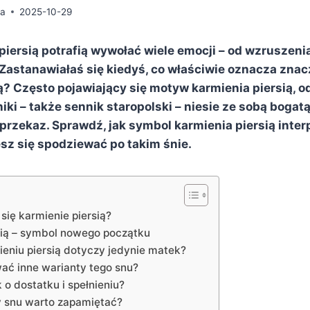
da
2025-10-29
piersią potrafią wywołać wiele emocji – od wzruszenia
Zastanawiałaś się kiedyś, co właściwie oznacza znac
ą? Często pojawiający się motyw karmienia piersią, 
iki – także sennik staropolski – niesie ze sobą bogat
przekaz. Sprawdź, jak symbol karmienia piersią inter
sz się spodziewać po takim śnie.
 się karmienie piersią?
sią – symbol nowego początku
ieniu piersią dotyczy jedynie matek?
wać inne warianty tego snu?
o dostatku i spełnieniu?
y snu warto zapamiętać?