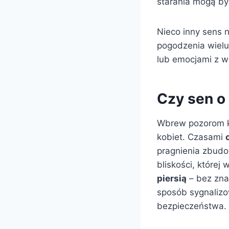
starania mogą b
Nieco inny sens 
pogodzenia wielu
lub emocjami z wi
Czy sen o
Wbrew pozorom ka
kobiet. Czasami
pragnienia zbudo
bliskości, której
piersią
– bez zna
sposób sygnaliz
bezpieczeństwa.