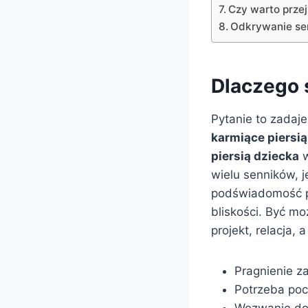
Czy warto prze
Odkrywanie se
Dlaczego ś
Pytanie to zadaje
karmiące piersią
piersią dziecka
w
wielu senników, j
podświadomość pr
bliskości. Być m
projekt, relacja,
Pragnienie z
Potrzeba poc
Wezwanie do 