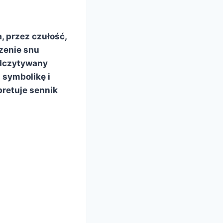
, przez czułość,
zenie snu
odczytywany
ą symbolikę i
pretuje sennik