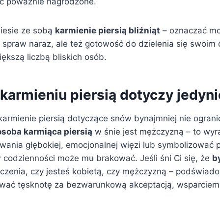
yć poważnie nagrodzone.
niesie ze sobą
karmienie piersią bliźniąt
– oznaczać mo
 spraw naraz, ale też gotowość do dzielenia się swoim
ększą liczbą bliskich osób.
 karmieniu piersią dotyczy jedyn
rmienie piersią dotyczące snów bynajmniej nie ogranic
osoba karmiąca piersią
w śnie jest mężczyzną – to wyr
wania głębokiej, emocjonalnej więzi lub symbolizować 
 w codzienności może mu brakować. Jeśli śni Ci się, że
b
czenia, czy jesteś kobietą, czy mężczyzną – podświa
ować tęsknotę za bezwarunkową akceptacją, wsparciem