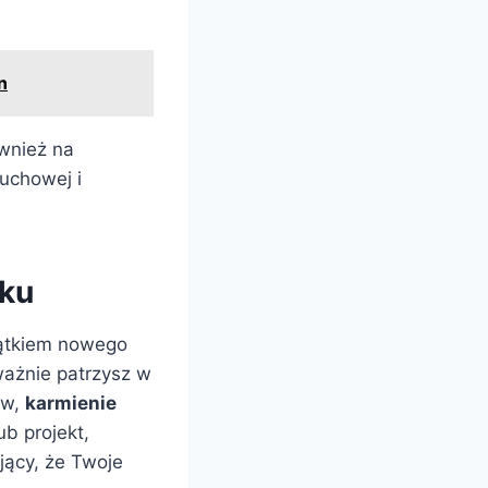
n
wnież na
duchowej i
tku
zątkiem nowego
ważnie patrzysz w
ów,
karmienie
b projekt,
jący, że Twoje