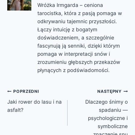
Wróżka Irmgarda – ceniona
tarocistka, która z pasją pomaga w
odkrywaniu tajemnic przyszłości.
Łączy intuicję z bogatym
doświadczeniem, a szczególnie
fascynują ją senniki, dzięki którym
pomaga w interpretacji snów i
zrozumieniu głębszych przekazów
płynących z podświadomości.
Nawigacja
POPRZEDNI
NASTĘPNY
Jaki rower do lasu i na
Dlaczego śnimy o
wpisu
asfalt?
spadaniu —
psychologiczne i
symboliczne
znaczenie snu