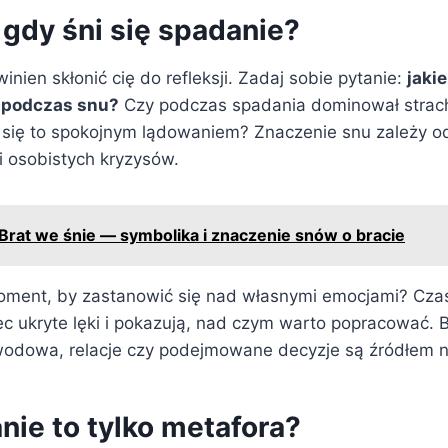
 gdy śni się spadanie?
nien skłonić cię do refleksji. Zadaj sobie pytanie:
jaki
 podczas snu?
Czy podczas spadania dominował strach,
się to spokojnym lądowaniem? Znaczenie snu zależy od
 i osobistych kryzysów.
Brat we śnie — symbolika i znaczenie snów o bracie
ment, by zastanowić się nad własnymi emocjami? Czas
c ukryte lęki i pokazują, nad czym warto popracować. 
wodowa, relacje czy podejmowane decyzje są źródłem n
nie to tylko metafora?