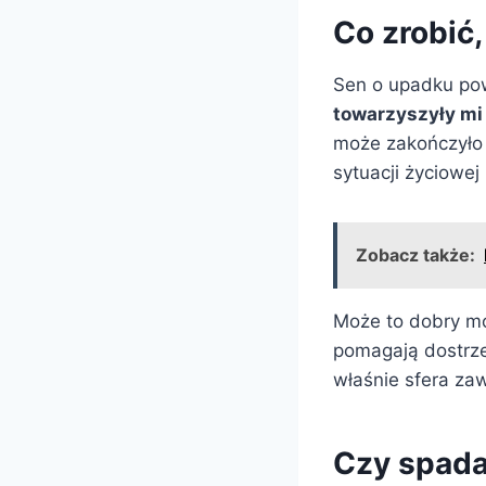
Co zrobić,
Sen o upadku powi
towarzyszyły mi
może zakończyło 
sytuacji życiowej
Zobacz także:
Może to dobry mo
pomagają dostrze
właśnie sfera za
Czy spada