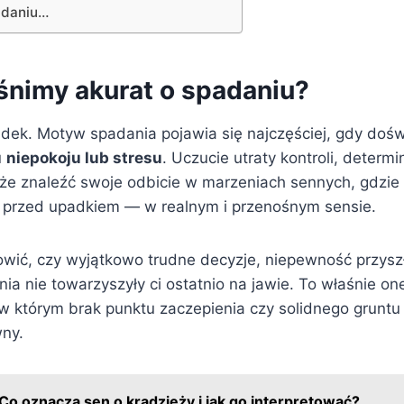
padaniu…
śnimy akurat o spadaniu?
padek. Motyw spadania pojawia się najczęściej, gdy do
u
niepokoju lub stresu
. Uczucie utraty kontroli, determ
oże znaleźć swoje odbicie w marzeniach sennych, gdzie
u przed upadkiem — w realnym i przenośnym sensie.
owić, czy wyjątkowo trudne decyzje, niepewność przyszł
nia nie towarzyszyły ci ostatnio na jawie. To właśnie 
w którym brak punktu zaczepienia czy solidnego gruntu
wny.
Co oznacza sen o kradzieży i jak go interpretować?