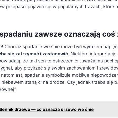
 przepaści pojawia się w popularnych frazach, które 
 spadaniu zawsze oznaczają coś 
! Chociaż spadanie we śnie może być wyrazem napięci
eba się zatrzymać i zastanowić
. Niektóre interpretacj
owiadają, że taki sen to ostrzeżenie: „uważaj na pocho
sygnał, aby przyjrzeć się swoim zachowaniom i zrewido
natomiast, spadanie symbolizuje możliwe niepowodzen
e niebawem staną ci na drodze. Czy jednak trzeba się 
głównej?
Sennik drzewo — co oznacza drzewo we śnie