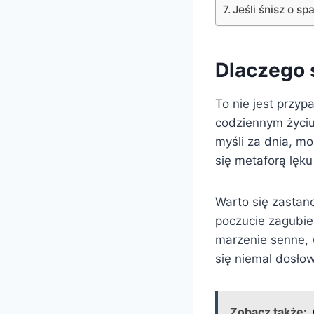
Jeśli śnisz o s
Dlaczego 
To nie jest przy
codziennym życi
myśli za dnia, m
się metaforą lęk
Warto się zastan
poczucie zagubie
marzenie senne, 
się niemal dosło
Zobacz także: