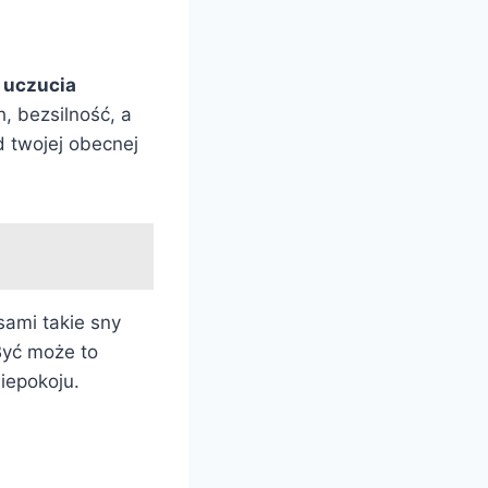
e uczucia
 bezsilność, a
 twojej obecnej
ami takie sny
Być może to
iepokoju.