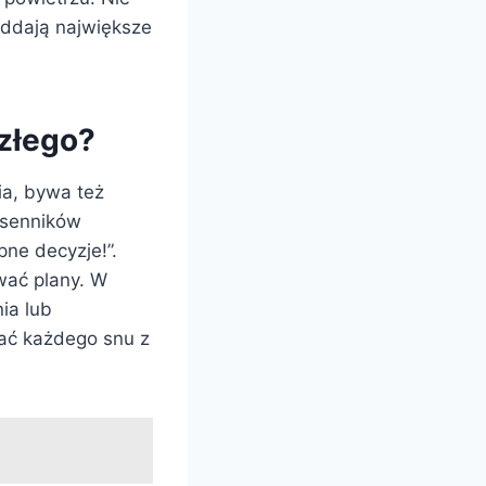
oddają największe
złego?
a, bywa też
e senników
pne decyzje!”.
wać plany. W
ia lub
bać każdego snu z