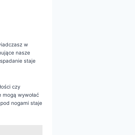
świadczasz w
inujące nasze
 spadanie staje
ości czy
one mogą wywołać
 pod nogami staje