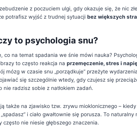
zebudzenie z poczuciem ulgi, gdy okazuje się, że nic złe
 potrafisz wyjść z trudnej sytuacji
bez większych stra
czy to psychologia snu?
ę, co na temat spadania we śnie mówi nauka? Psycholo
obrazy to często reakcja na
przemęczenie, stres i napi
wój mózg w czasie snu „porządkuje” przeżyte wydarzenia
jawiać się szczególnie wtedy, gdy czujesz się przecią
 nie radzisz sobie z natłokiem zadań.
ją także na zjawisko tzw. zrywu mioklonicznego – kiedy
 „spadasz” i ciało gwałtownie się porusza. To naturaln
óry często nie niesie głębszego znaczenia.