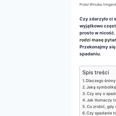
Przez
Wrozka Irmgar
Czy zdarzyło ci 
wyjątkowo częst
prosto w nicość.
rodzi masę pytań
Przekonajmy się
spadaniu.
Spis treści
Dlaczego śnimy
Jaką symbolikę
Czy sny o spad
Jak tłumaczy t
Co zrobić, gdy 
Czy spadanie t