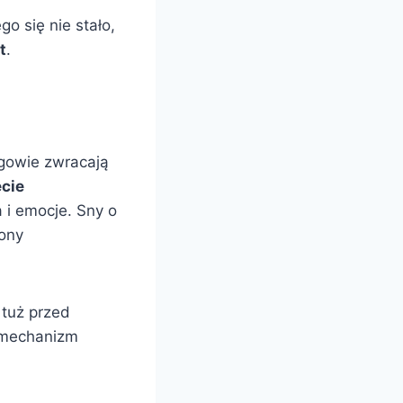
go się nie stało,
t
.
gowie zwracają
ęcie
 i emocje. Sny o
żony
 tuż przed
y mechanizm