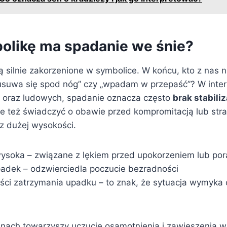
olikę ma spadanie we śnie?
ą silnie zakorzenione w symbolice. W końcu, kto z nas 
t usuwa się spod nóg” czy „wpadam w przepaść”? W inter
 oraz ludowych, spadanie oznacza często
brak stabiliz
e też świadczyć o obawie przed kompromitacją lub str
 z dużej wysokości.
ysoka – związane z lękiem przed upokorzeniem lub po
adek – odzwierciedla poczucie bezradności
ści zatrzymania upadku – to znak, że sytuacja wymyka c
snach towarzyszy uczucie osamotnienia i zawieszenia w