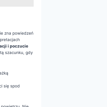
nie zna powiedzeń
pretacjach
acji i poczucie
atą szacunku, gdy
rażką
i się spod
 powietrzu. Nie