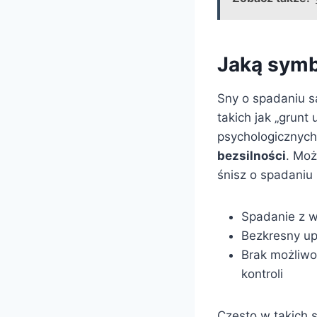
Jaką symb
Sny o spadaniu s
takich jak „grun
psychologicznych
bezsilności
. Moż
śnisz o spadaniu
Spadanie z w
Bezkresny up
Brak możliwo
kontroli
Często w takich 