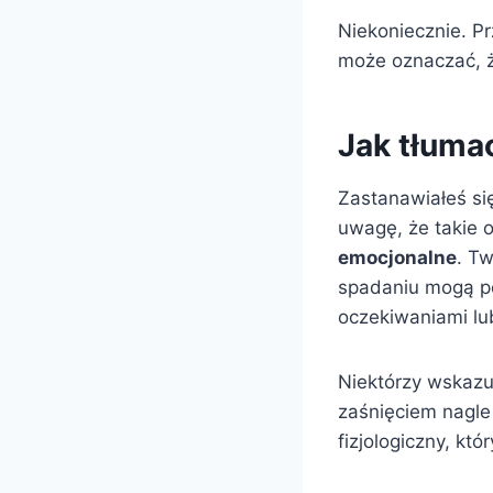
Niekoniecznie. Pr
może oznaczać, że
Jak tłuma
Zastanawiałeś si
uwagę, że takie 
emocjonalne
. T
spadaniu mogą po
oczekiwaniami lub
Niektórzy wskazu
zaśnięciem nagle
fizjologiczny, kt