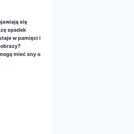
jawiają się
szę spadek
taje w pamięci i
 obrazy?
 mogą mieć sny o