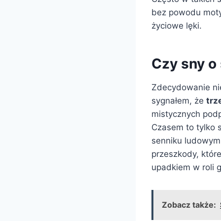
bez powodu motyw
życiowe lęki.
Czy sny o
Zdecydowanie nie
sygnałem, że
trz
mistycznych podp
Czasem to tylko 
senniku ludowym 
przeszkody, któr
upadkiem w roli 
Zobacz także: