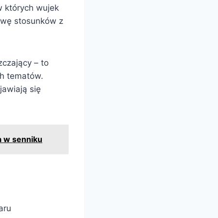
w których wujek
rawę stosunków z
czający – to
ch tematów.
awiają się
a w senniku
aru