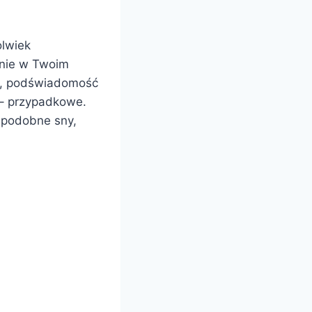
lwiek
źnie w Twoim
ne, podświadomość
– przypadkowe.
 podobne sny,