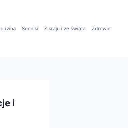
odzina
Senniki
Z kraju i ze świata
Zdrowie
je i