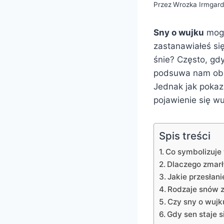
Przez
Wrozka Irmgar
Sny o wujku
mogą
zastanawiałeś si
śnie? Często, gd
podsuwa nam obr
Jednak jak pokaz
pojawienie się w
Spis treści
Co symbolizuje
Dlaczego zmarł
Jakie przesłan
Rodzaje snów z
Czy sny o wujk
Gdy sen staje 