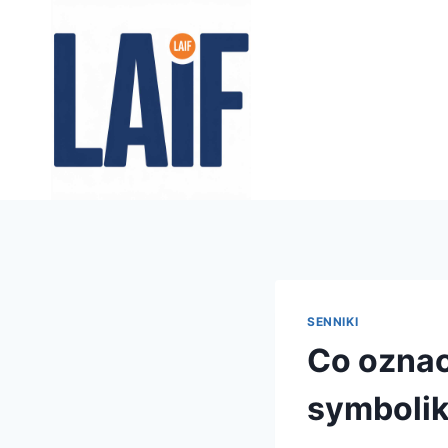
Przejdź
do
treści
SENNIKI
Co oznac
symbolik