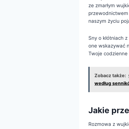
ze zmarłym wujk
przewodnictwem b
naszym życiu poj
Sny o kłótniach 
one wskazywać na 
Twoje codzienne 
Zobacz także:
według sennik
Jakie prz
Rozmowa z wujkie