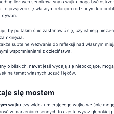
edług licznych senników, sny o wujku mogą być ostrz
warto przyjrzeć się własnym relacjom rodzinnym lub pro
d dywan.
je, by po takim śnie zastanowić się, czy istnieją nieza
zamknięcia.
także subtelne wezwanie do refleksji nad własnym miej
ymi wspomnieniami z dzieciństwa.
ny o bliskich, nawet jeśli wydają się niepokojące, mog
k na temat własnych uczuć i lęków.
taje się mostem
łym wujku
czy widok umierającego wujka we śnie mogą
ość w marzeniach sennych to często wyraz głębokiej pot