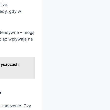
i za
tedy, gdy w
intensywne – mogą
wciąż wpływają na
pryszczach
?
 znaczenie. Czy