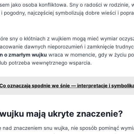
sem jako osoba konfliktowa. Sny o radości w rodzinie, 
 i pogodny, najczęściej symbolizują dobre wieści i pop
tóre sny o kłótniach z wujkiem mogą mieć wymiar oczysz
acowanie dawnych nieporozumień i zamknięcie trudny
n o zmarłym wujku
wraca w momencie, gdy w życiu poj
lub potrzeba wewnętrznego wsparcia.
Co oznaczają spodnie we śnie — interpretacje i symbolik
 wujku mają ukryte znaczenie?
ę nad znaczeniem snu wujka, nie sposób pominąć wymi