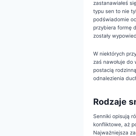
zastanawiałeś si
typu sen to nie t
podświadomie ocz
przybiera formę d
zostały wypowied
W niektórych prz
zaś nawołuje do 
postacią rodzinn
odnalezienia du
Rodzaje s
Senniki opisują 
konfliktowe, aż p
Najważniejsza za