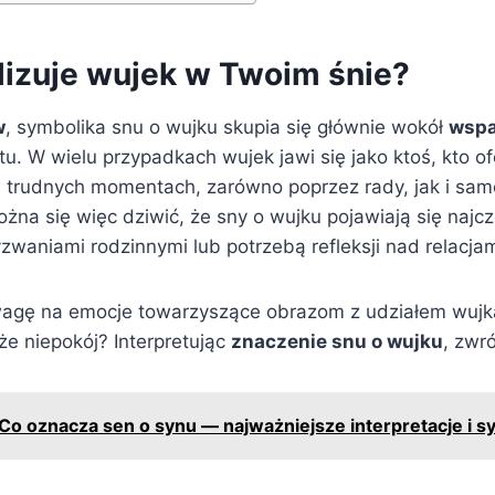
izuje wujek w Twoim śnie?
w
, symbolika snu o wujku skupia się głównie wokół
wspa
tu. W wielu przypadkach wujek jawi się jako ktoś, kto of
trudnych momentach, zarówno poprzez rady, jak i sam
na się więc dziwić, że sny o wujku pojawiają się najcz
zwaniami rodzinnymi lub potrzebą refleksji nad relacja
agę na emocje towarzyszące obrazom z udziałem wujka
że niepokój? Interpretując
znaczenie snu o wujku
, zwr
Co oznacza sen o synu — najważniejsze interpretacje i s