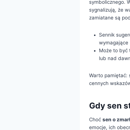
symbolicznego. W
sygnalizują, że 
zamiatane są po
Sennik sugeru
wymagające 
Może to być 
lub nad dawn
Warto pamiętać: s
cennych wskazówe
Gdy sen s
Choć
sen o zmar
emocje, ich obecn