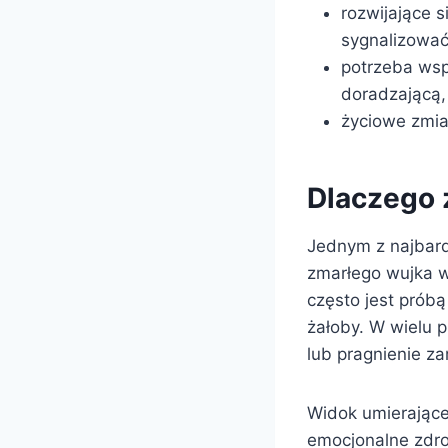
rozwijające s
sygnalizować
potrzeba wsp
doradzającą,
życiowe zmia
Dlaczego 
Jednym z najbard
zmarłego wujka w
często jest prób
żałoby. W wielu
lub pragnienie z
Widok umierające
emocjonalne zdro