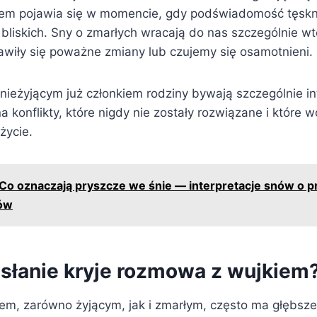
iem pojawia się w momencie, gdy podświadomość tęskn
liskich. Sny o zmarłych wracają do nas szczególnie w
awiły się poważne zmiany lub czujemy się osamotnieni.
z nieżyjącym już członkiem rodziny bywają szczególnie 
konflikty, które nigdy nie zostały rozwiązane i które 
życie.
Co oznaczają pryszcze we śnie — interpretacje snów o 
ów
esłanie kryje rozmowa z wujkiem
m, zarówno żyjącym, jak i zmarłym, często ma głębsze