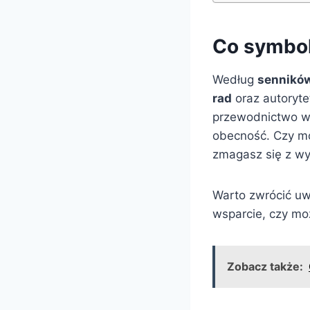
Co symbol
Według
sennikó
rad
oraz autoryte
przewodnictwo w 
obecność. Czy moż
zmagasz się z wy
Warto zwrócić uw
wsparcie, czy mo
Zobacz także: