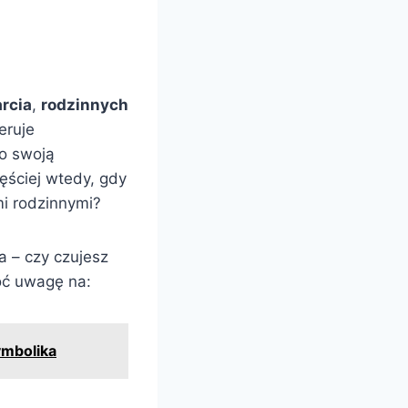
rcia
,
rodzinnych
eruje
o swoją
ęściej wtedy, gdy
mi rodzinnymi?
 – czy czujesz
óć uwagę na:
ymbolika