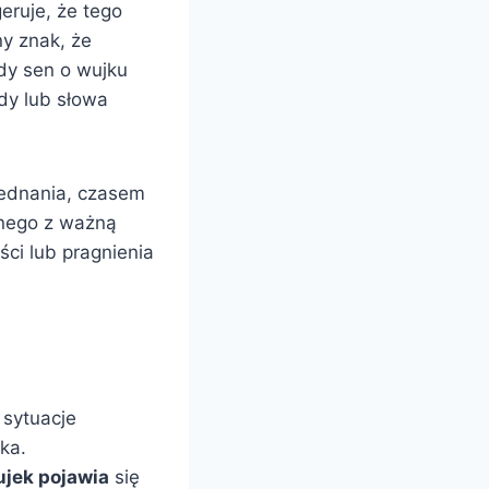
eruje, że tego
ny znak, że
dy sen o wujku
dy lub słowa
jednania, czasem
anego z ważną
ci lub pragnienia
 sytuacje
ka.
jek pojawia
się