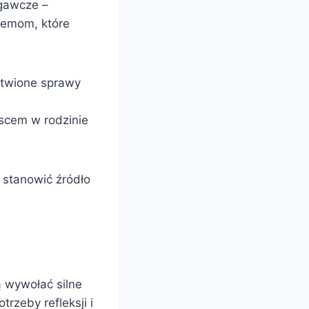
egawcze –
blemom, które
łatwione sprawy
scem w rodzinie
ą stanowić źródło
 wywołać silne
rzeby refleksji i