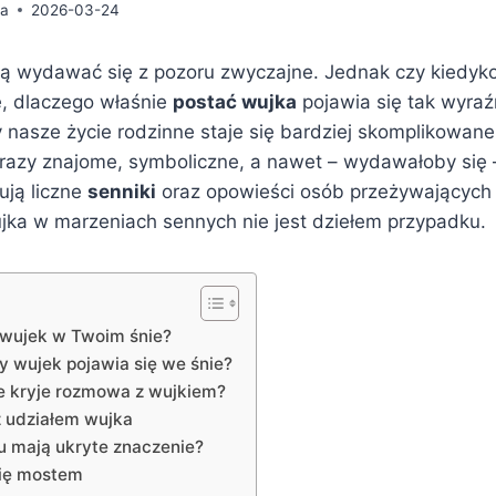
da
2026-03-24
 wydawać się z pozoru zwyczajne. Jednak czy kiedyko
ę, dlaczego właśnie
postać wujka
pojawia się tak wyra
y nasze życie rodzinne staje się bardziej skomplikowa
azy znajome, symboliczne, a nawet – wydawałoby się 
ują liczne
senniki
oraz opowieści osób przeżywających
ujka w marzeniach sennych nie jest dziełem przypadku.
 wujek w Twoim śnie?
y wujek pojawia się we śnie?
ie kryje rozmowa z wujkiem?
 udziałem wujka
u mają ukryte znaczenie?
się mostem