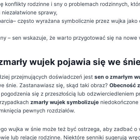
ię konflikty rodzinne i sny o problemach rodzinnych, kt
 niezałatwione sprawy,
arcia– często wyrażana symbolicznie przez wujka jako
ny – sen wskazuje, że warto przygotować się na nowe
zmarły wujek pojawia się we śni
ziej przejmujących doświadczeń jest
sen o zmarłym w
e śnie. Zastanawiasz się, skąd taki obraz?
Obecność z
ą pogodzenia się z przeszłością lub odzwierciedleniem 
 przypadkach
zmarły wujek symbolizuje
niedokończone 
amknięcia pewnych rozdziałów.
go wujka w śnie może też być ostrzega, aby zadbać o
wie lub relacje rodzinne. Niektóre senniki sugerują wr