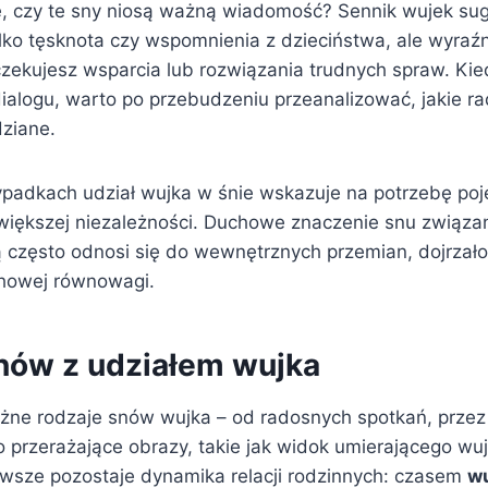
ę, czy te sny niosą ważną wiadomość? Sennik wujek sug
ylko tęsknota czy wspomnienia z dzieciństwa, ale wyraź
ekujesz wsparcia lub rozwiązania trudnych spraw. Kie
ialogu, warto po przebudzeniu przeanalizować, jakie ra
ziane.
ypadkach udział wujka w śnie wskazuje na potrzebę po
większej niezależności. Duchowe znaczenie snu związ
ą często odnosi się do wewnętrznych przemian, dojrzałoś
chowej równowagi.
nów z udziałem wujka
różne rodzaje snów wujka – od radosnych spotkań, przez
o przerażające obrazy, takie jak widok umierającego wuj
wsze pozostaje dynamika relacji rodzinnych: czasem
wu