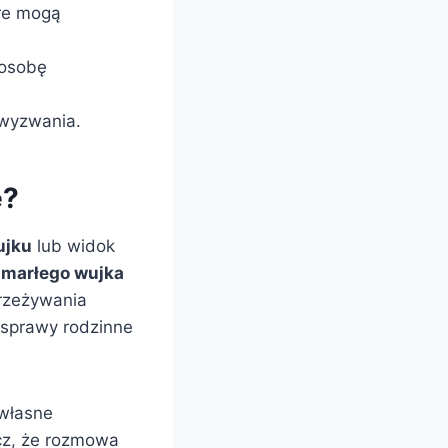
óre mogą
 osobę
 wyzwania.
e?
ujku
lub widok
marłego wujka
przeżywania
sprawy rodzinne
 własne
ęcz, że rozmowa