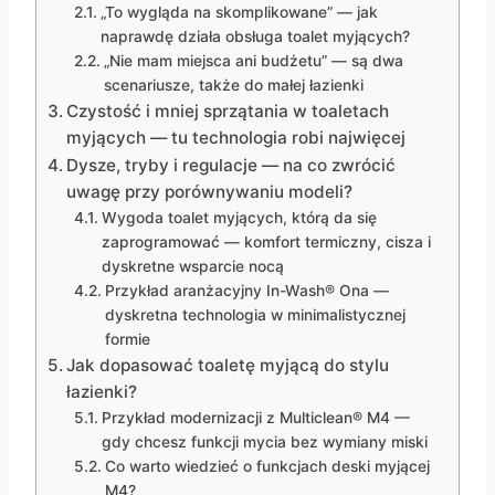
„To wygląda na skomplikowane” — jak
naprawdę działa obsługa toalet myjących?
„Nie mam miejsca ani budżetu” — są dwa
scenariusze, także do małej łazienki
Czystość i mniej sprzątania w toaletach
myjących — tu technologia robi najwięcej
Dysze, tryby i regulacje — na co zwrócić
uwagę przy porównywaniu modeli?
Wygoda toalet myjących, którą da się
zaprogramować — komfort termiczny, cisza i
dyskretne wsparcie nocą
Przykład aranżacyjny In-Wash® Ona —
dyskretna technologia w minimalistycznej
formie
Jak dopasować toaletę myjącą do stylu
łazienki?
Przykład modernizacji z Multiclean® M4 —
gdy chcesz funkcji mycia bez wymiany miski
Co warto wiedzieć o funkcjach deski myjącej
M4?