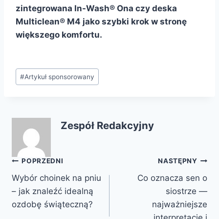
zintegrowana In-Wash® Ona czy deska
Multiclean® M4 jako szybki krok w stronę
większego komfortu.
Tagi
#
Artykuł sponsorowany
wpisu:
Zespół Redakcyjny
Nawigacja
POPRZEDNI
NASTĘPNY
Wybór choinek na pniu
Co oznacza sen o
wpisu
– jak znaleźć idealną
siostrze —
ozdobę świąteczną?
najważniejsze
interpretacje i