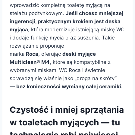
wprowadzić kompletną toaletę myjącą na
stelażu podtynkowym.
Jeśli chcesz mniejszej
ingerencji, praktycznym krokiem jest deska
myjąca
, która modernizuje istniejącą miskę WC
i dodaje funkcję mycia oraz suszenia. Takie
rozwiązanie proponuje
marka
Roca,
oferując
deski myjące
Multiclean® M4
, które są kompatybilne z
wybranymi miskami WC Roca i świetnie
sprawdzą się właśnie jako „droga na skróty”
—
bez konieczności wymiany całej ceramiki.
Czystość i mniej sprzątania
w toaletach myjących — tu
technologia robi najwięcej