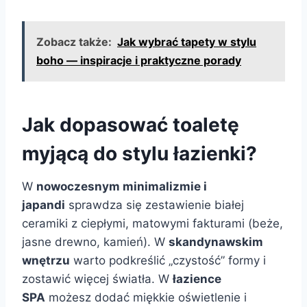
Zobacz także:
Jak wybrać tapety w stylu
boho — inspiracje i praktyczne porady
Jak dopasować toaletę
myjącą do stylu łazienki?
W
nowoczesnym minimalizmie i
japandi
sprawdza się zestawienie białej
ceramiki z ciepłymi, matowymi fakturami (beże,
jasne drewno, kamień). W
skandynawskim
wnętrzu
warto podkreślić „czystość” formy i
zostawić więcej światła. W
łazience
SPA
możesz dodać miękkie oświetlenie i