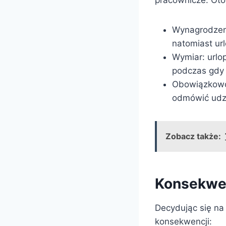
Wynagrodzeni
natomiast ur
Wymiar: urlo
podczas gdy 
Obowiązkowo
odmówić udzi
Zobacz także:
Konsekwen
Decydując się na
konsekwencji: