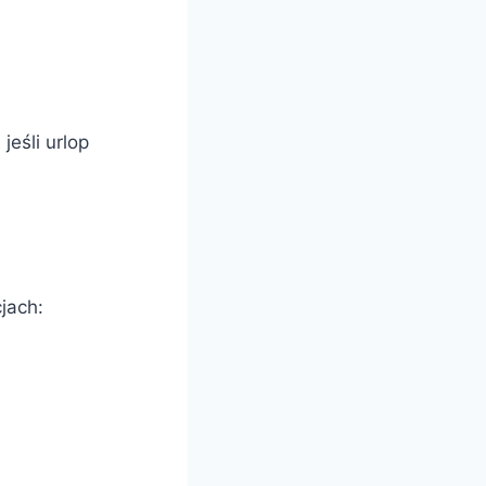
eśli urlop
jach: