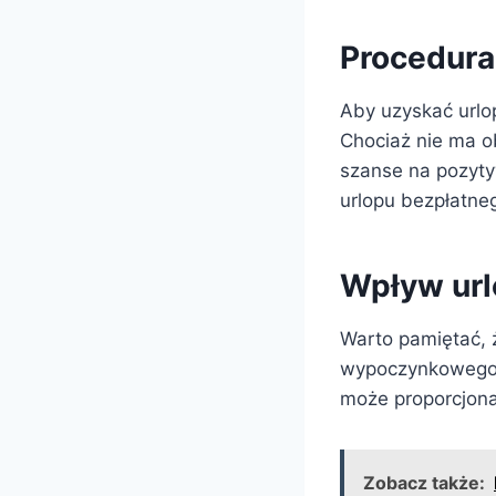
Procedura
Aby uzyskać urlo
Chociaż nie ma 
szanse na pozyt
urlopu bezpłatne
Wpływ url
Warto pamiętać, 
wypoczynkowego p
może proporcjona
Zobacz także: