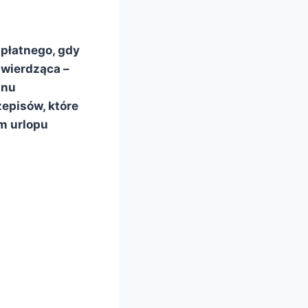
płatnego, gdy
twierdząca –
anu
episów, które
m urlopu