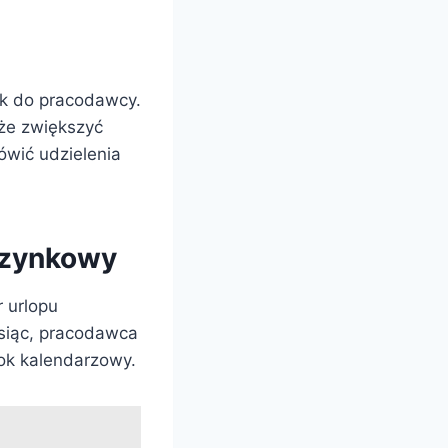
ek do pracodawcy.
że zwiększyć
wić udzielenia
czynkowy
 urlopu
esiąc, pracodawca
ok kalendarzowy.