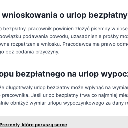
 wnioskowania o urlop bezpłatny
p bezpłatny, pracownik powinien złożyć pisemny wnios
obowiązku podawania powodu, uzasadnienie prośby mo
ywne rozpatrzenie wniosku. Pracodawca ma prawo odmó
go bez podania przyczyny.
opu bezpłatnego na urlop wypo
że długotrwały urlop bezpłatny może wpłynąć na wymiar
racownika. Jeśli urlop bezpłatny trwa co najmniej mi
lnie obniżyć wymiar urlopu wypoczynkowego za dany r
Prezenty, które poruszą serce