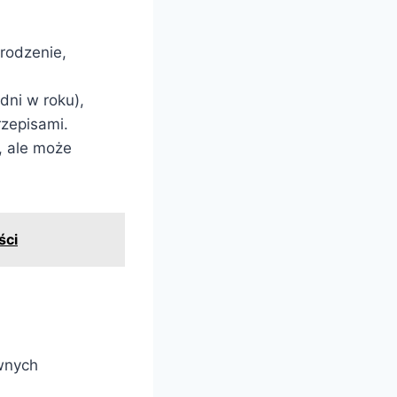
rodzenie,
dni w roku),
rzepisami.
, ale może
ści
wnych