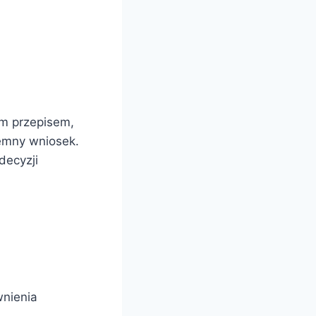
ym przepisem,
emny wniosek.
decyzji
wnienia