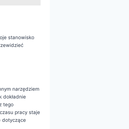
oje stanowisko
rzewidzieć
ennym narzędziem
k dokładnie
z tego
czasu pracy staje
e dotyczące