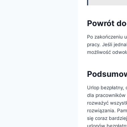
Powrót do
Po zakończeniu u
pracy. Jeśli jedn
możliwość odwoła
Podsumowa
Urlop bezpłatny,
dla pracowników 
rozważyć wszystki
rozwiązania. Pami
się coraz bardzie
urlopów bezpłat